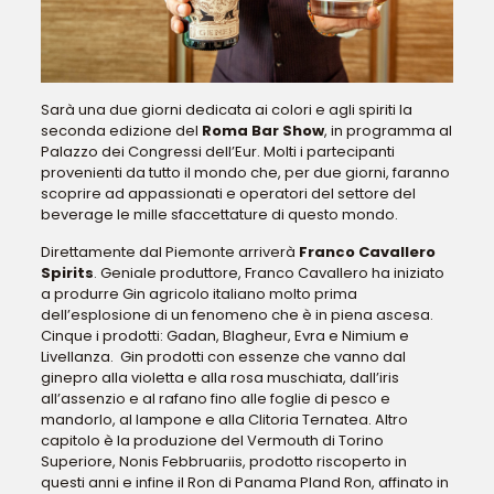
Sarà una due giorni dedicata ai colori e agli spiriti la
seconda edizione del
Roma Bar Show
, in programma al
Palazzo dei Congressi dell’Eur. Molti i partecipanti
provenienti da tutto il mondo che, per due giorni, faranno
scoprire ad appassionati e operatori del settore del
beverage le mille sfaccettature di questo mondo.
Direttamente dal Piemonte arriverà
Franco Cavallero
Spirits
. Geniale produttore, Franco Cavallero ha iniziato
a produrre Gin agricolo italiano molto prima
dell’esplosione di un fenomeno che è in piena ascesa.
Cinque i prodotti: Gadan, Blagheur, Evra e Nimium e
Livellanza. Gin prodotti con essenze che vanno dal
ginepro alla violetta e alla rosa muschiata, dall’iris
all’assenzio e al rafano fino alle foglie di pesco e
mandorlo, al lampone e alla Clitoria Ternatea. Altro
capitolo è la produzione del Vermouth di Torino
Superiore, Nonis Febbruariis, prodotto riscoperto in
questi anni e infine il Ron di Panama Pland Ron, affinato in