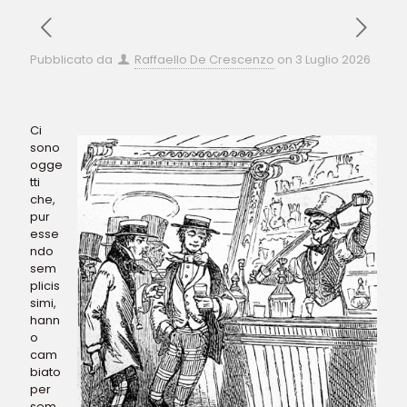
Pubblicato da
Raffaello De Crescenzo
on
3 Luglio 2026
Ci
sono
ogge
tti
che,
pur
esse
ndo
sem
plicis
simi,
hann
o
cam
biato
per
sem