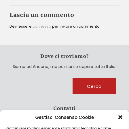
Lascia un commento
Devi essere
connesso
per inviare un commento.
Dove ci troviamo?
Siamo ad Ancona, ma possiamo coprire tutta Italia!
Cerca
Cerca
Contatti
Gestisci Consenso Cookie
info@culturagroalimentare.com
Per fornire le migliori esperienze, utilizziamo tecnologie come i