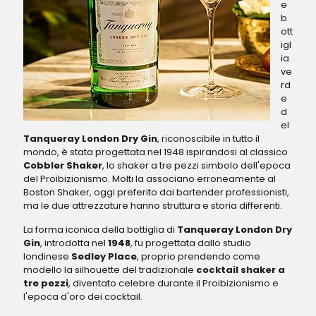
e
b
ott
igl
ia
ve
rd
e
d
el
Tanqueray London Dry Gin
, riconoscibile in tutto il
mondo, è stata progettata nel 1948 ispirandosi al classico
Cobbler Shaker
, lo shaker a tre pezzi simbolo dell'epoca
del Proibizionismo. Molti la associano erroneamente al
Boston Shaker, oggi preferito dai bartender professionisti,
ma le due attrezzature hanno struttura e storia differenti.
La forma iconica della bottiglia di
Tanqueray London Dry
Gin
, introdotta nel
1948
, fu progettata dallo studio
londinese
Sedley Place
, proprio prendendo come
modello la silhouette del tradizionale
cocktail shaker a
tre pezzi
, diventato celebre durante il Proibizionismo e
l'epoca d'oro dei cocktail.