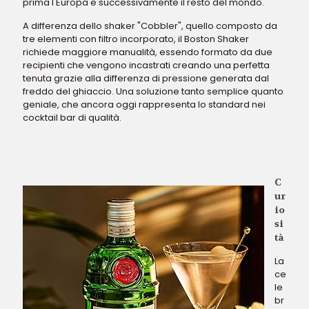
prima l'Europa e successivamente il resto del mondo.
A differenza dello shaker "Cobbler", quello composto da
tre elementi con filtro incorporato, il Boston Shaker
richiede maggiore manualità, essendo formato da due
recipienti che vengono incastrati creando una perfetta
tenuta grazie alla differenza di pressione generata dal
freddo del ghiaccio. Una soluzione tanto semplice quanto
geniale, che ancora oggi rappresenta lo standard nei
cocktail bar di qualità.
C
ur
io
si
tà
La
ce
le
br