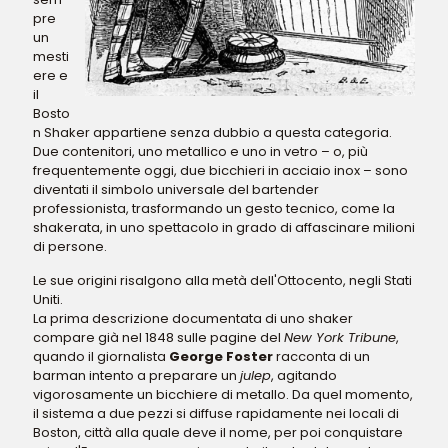
pre
un
mesti
ere e
il
Bosto
n Shaker appartiene senza dubbio a questa categoria.
Due contenitori, uno metallico e uno in vetro – o, più
frequentemente oggi, due bicchieri in acciaio inox – sono
diventati il simbolo universale del bartender
professionista, trasformando un gesto tecnico, come la
shakerata, in uno spettacolo in grado di affascinare milioni
di persone.
Le sue origini risalgono alla metà dell'Ottocento, negli Stati
Uniti.
La prima descrizione documentata di uno shaker
compare già nel 1848 sulle pagine del
New York Tribune
,
quando il giornalista
George Foster
racconta di un
barman intento a preparare un
julep
, agitando
vigorosamente un bicchiere di metallo. Da quel momento,
il sistema a due pezzi si diffuse rapidamente nei locali di
Boston, città alla quale deve il nome, per poi conquistare