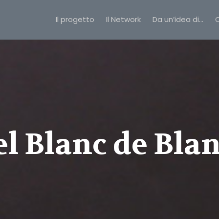
Il progetto
Il Network
Da un’idea di…
C
el Blanc de Blan