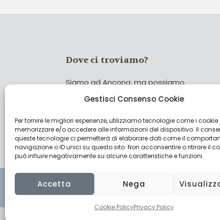
Dove ci troviamo?
Siamo ad Ancona, ma possiamo
coprire tutta Italia!
Gestisci Consenso Cookie
Per fornire le migliori esperienze, utilizziamo tecnologie come i cookie
Cerca
memorizzare e/o accedere alle informazioni del dispositivo. Il cons
Cer
queste tecnologie ci permetterà di elaborare dati come il comporta
navigazione o ID unici su questo sito. Non acconsentire o ritirare il 
può influire negativamente su alcune caratteristiche e funzioni.
Accetta
Nega
Visualizz
Cookie Policy
Privacy Policy
© 2022 CulturAgroalimentare di Raffaello De Cresc