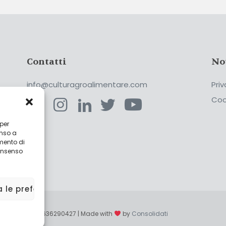
Contatti
No
info@culturagroalimentare.com
Priv
Coo
 per
enso a
ca
mento di
consenso
a le preferenze
enzo - P.IVA 02636290427 | Made with
by
Consolidati