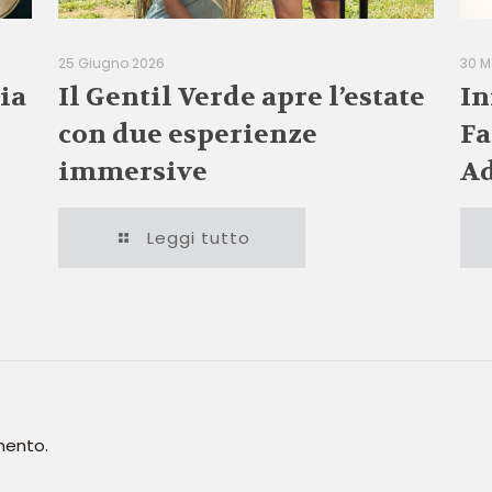
25 Giugno 2026
30 M
ia
Il Gentil Verde apre l’estate
In
con due esperienze
Fa
immersive
Ad
Leggi tutto
mento.