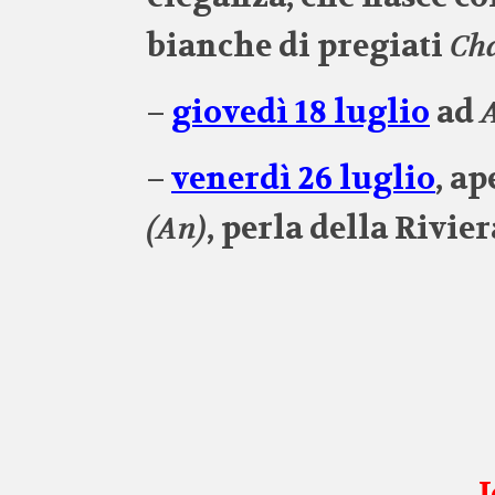
bianche di pregiati
Ch
–
giovedì 18
lugl
io
ad
–
venerdì 26 luglio
, a
(An)
, perla della Rivie
I