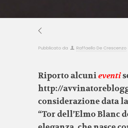
Pubblicato da
Raffaello De Crescenzo
Riporto alcuni
eventi
s
http://avvinatoreblogg
considerazione data la 
“Tor dell’Elmo Blanc d
eleganza, che nasce co