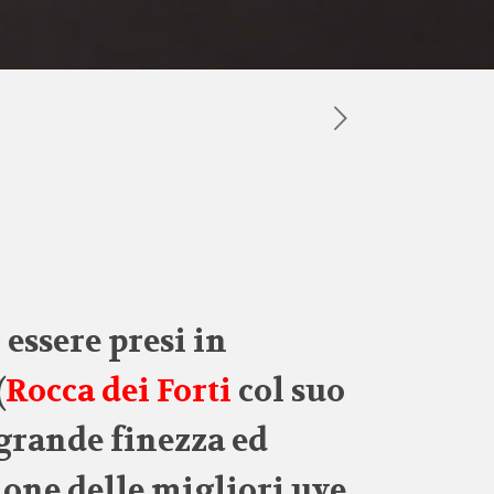
essere presi in
(
Rocca dei Forti
col suo
grande finezza ed
ione delle migliori uve