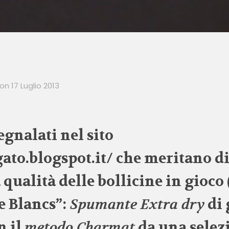
on
17 Luglio 2013
egnalati nel sito
ato.blogspot.it/
che meritano di 
qualità delle bollicine in gioco 
e Blancs”:
Spumante Extra dry
di 
n il
metodo Charmat
da una selez