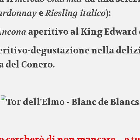
ardonnay
e
Riesling italico
):
Ancona
aperitivo al King Edward (
peritivo-degustazione nella deliz
ra del Conero.
o cercherò di non mancare….e t