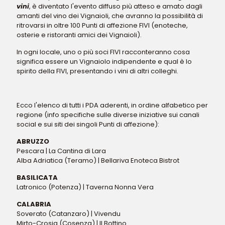
vini
, è diventato l'evento diffuso più atteso e amato dagli
amanti del vino dei Vignaioli, che avranno la possibilità di
ritrovarsi in oltre 100 Punti di affezione FIVI (enoteche,
osterie e ristoranti amici dei Vignaioli).
In ogni locale, uno o più soci FIVI racconteranno cosa
significa essere un Vignaiolo indipendente e qual è lo
spirito della FIVI, presentando i vini di altri colleghi.
Ecco l'elenco di tutti i PDA aderenti, in ordine alfabetico per
regione (info specifiche sulle diverse iniziative sui canali
social e sui siti dei singoli Punti di affezione):
ABRUZZO
Pescara | La Cantina di Lara
Alba Adriatica (Teramo) | Bellariva Enoteca Bistrot
BASILICATA
Latronico (Potenza) | Taverna Nonna Vera
CALABRIA
Soverato (Catanzaro) | Vivendu
Mirto-Crosia (Cosenza) | Il Bottino