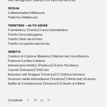
San Gimignano (Siena) | La Vecchia Nicchia
SICILIA
Caltanissetta | Millesuoli
Palermo | Millesuoli
TRENTINO – ALTO ADIGE
Trambileno (Trento) | Leno Klandestino
Trento | Enovalsugana
Trento | Mas de la Fam
Trento | La quinta del Sordo
VENETO
Calalzo di Cadore (Belluno) | Betola de L’oca Bianca
Padova | La Mia Cantina
Selvazzano Dentro (Padova) | Evino l’Enoteca
Caorle (Venezia) | 500 vini
Bassano del Grappa (Vicenza) | L’Ostrica Ubriaca
Grumolo delle Abbadesse (Vicenza) | Wine hub Vicenza
Motta di Costabissara (Vicenza) | Il Gusto & il Bere
Condividi