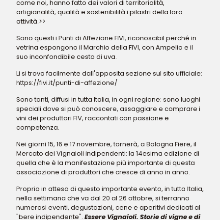
come noi, hanno fatto dei valori di territorialità,
artigianalità, qualità e sostenibilità i pilastri della loro
attività.>>
Sono questi i Punti di Affezione FIVI, riconoscibil perché in
vetrina espongono il Marchio della FIVI, con Ampelio e il
suo inconfondibile cesto di uva.
Li si trova facilmente dall'apposita sezione sul sito ufficiale:
https://fivi.it/punti-di-affezione/
Sono tanti, diffusi in tutta Italia, in ogni regione: sono luoghi
speciali dove si può conoscere, assaggiare e comprare i
vini dei produttori FIV, raccontati con passione e
competenza.
Nei giorni 15, 16 e 17 novembre, tornerà, a Bologna Fiere, il
Mercato dei Vignaioli indipendenti: la 14esima edizione di
quella che è la manifestazione più importante di questa
associazione di produttori che cresce di anno in anno.
Proprio in attesa di questo importante evento, in tutta Italia,
nella settimana che va dal 20 al 26 ottobre, si terranno
numerosi eventi, degustazioni, cene e aperitivi dedicati al
"bere indipendente".
Essere Vignaioli. Storie di vigne e di