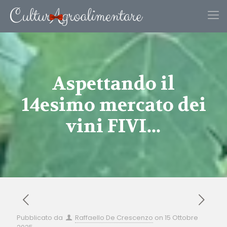
Aspettando il
14esimo mercato dei
vini FIVI…
Pubblicato da
Raffaello De Crescenzo
on
15 Ottobre