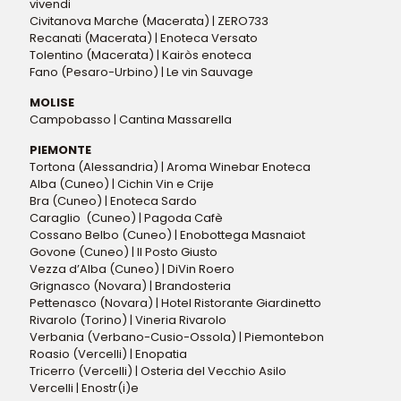
vivendi
Civitanova Marche (Macerata) | ZERO733
Recanati (Macerata) | Enoteca Versato
Tolentino (Macerata) | Kairòs enoteca
Fano (Pesaro-Urbino) | Le vin Sauvage
MOLISE
Campobasso | Cantina Massarella
PIEMONTE
Tortona (Alessandria) | Aroma Winebar Enoteca
Alba (Cuneo) | Cichin Vin e Crije
Bra (Cuneo) | Enoteca Sardo
Caraglio (Cuneo) | Pagoda Cafè
Cossano Belbo (Cuneo) | Enobottega Masnaiot
Govone (Cuneo) | Il Posto Giusto
Vezza d’Alba (Cuneo) | DiVin Roero
Grignasco (Novara) | Brandosteria
Pettenasco (Novara) | Hotel Ristorante Giardinetto
Rivarolo (Torino) | Vineria Rivarolo
Verbania (Verbano-Cusio-Ossola) | Piemontebon
Roasio (Vercelli) | Enopatia
Tricerro (Vercelli) | Osteria del Vecchio Asilo
Vercelli | Enostr(i)e