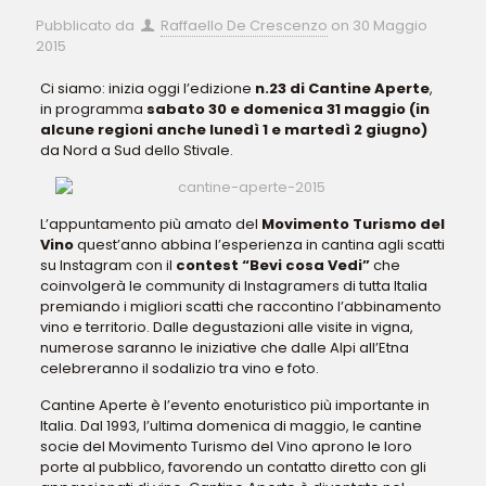
Pubblicato da
Raffaello De Crescenzo
on
30 Maggio
2015
Ci siamo: inizia oggi l’edizione
n.23 di Cantine Aperte
,
in programma
sabato 30 e domenica 31 maggio (in
alcune regioni anche lunedì 1 e martedì 2 giugno)
da Nord a Sud dello Stivale.
L’appuntamento più amato del
Movimento Turismo del
Vino
quest’anno abbina l’esperienza in cantina agli scatti
su Instagram con il
contest “Bevi cosa Vedi”
che
coinvolgerà le community di Instagramers di tutta Italia
premiando i migliori scatti che raccontino l’abbinamento
vino e territorio. Dalle degustazioni alle visite in vigna,
numerose saranno le iniziative che dalle Alpi all’Etna
celebreranno il sodalizio tra vino e foto.
Cantine Aperte è l’evento enoturistico più importante in
Italia. Dal 1993, l’ultima domenica di maggio, le cantine
socie del Movimento Turismo del Vino aprono le loro
porte al pubblico, favorendo un contatto diretto con gli