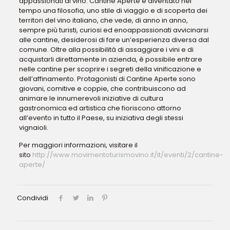
appassionati di vino. Cantine Aperte è diventato nel
tempo una filosofia, uno stile di viaggio e di scoperta dei
territori del vino italiano, che vede, di anno in anno,
sempre più turisti, curiosi ed enoappassionati avvicinarsi
alle cantine, desiderosi di fare un’esperienza diversa dal
comune. Oltre alla possibilità di assaggiare i vini e di
acquistarli direttamente in azienda, è possibile entrare
nelle cantine per scoprire i segreti della vinificazione e
dell’affinamento. Protagonisti di Cantine Aperte sono
giovani, comitive e coppie, che contribuiscono ad
animare le innumerevoli iniziative di cultura
gastronomica ed artistica che fioriscono attorno
all’evento in tutto il Paese, su iniziativa degli stessi
vignaioli.
Per maggiori informazioni, visitare il
sito
http://www.movimentoturismovino.it/it/eventi/2/cantine-
aperte/
Condividi