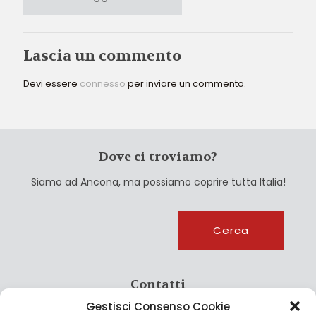
Lascia un commento
Devi essere
connesso
per inviare un commento.
Dove ci troviamo?
Siamo ad Ancona, ma possiamo coprire tutta Italia!
Cerca
Cerca
Contatti
Gestisci Consenso Cookie
info@culturagroalimentare.com