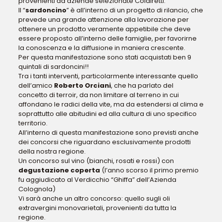
provenienti da aziende selezionate Coldiretti.
Il “
sardoncino
” è all’interno di un progetto di rilancio, che
prevede una grande attenzione alla lavorazione per
ottenere un prodotto veramente appetibile che deve
essere proposto all’interno delle famiglie, per favorirne
la conoscenza e la diffusione in maniera crescente.
Per questa manifestazione sono stati acquistati ben 9
quintali di sardoncini!!
Tra i tanti interventi, particolarmente interessante quello
dell’amico
Roberto Orciani
, che ha parlato del
concetto di terroir, da non limitare al terreno in cui
affondano le radici della vite, ma da estendersi al clima e
soprattutto alle abitudini ed alla cultura di uno specifico
territorio.
All’interno di questa manifestazione sono previsti anche
dei concorsi che riguardano esclusivamente prodotti
della nostra regione.
Un concorso sul vino (bianchi, rosati e rossi) con
degustazione coperta
(l’anno scorso il primo premio
fu aggiudicato al Verdicchio “Ghiffa” dell’Azienda
Colognola)
Vi sarà anche un altro concorso: quello sugli oli
extravergini monovarietali, provenienti da tutta la
regione.