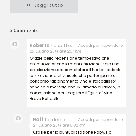
Leggi tutto
2 Comments
Roberto
ha detto:
Accedi per rispondere
26 Giugno 2014 alle 2:51 pm
Grazie della recensione tempestiva che
promuove anche la manifestazione, solo una
precisazione per completare il tuo bel articolo:
le 47 aziende vitivinicole che partecipano al
concorso “abbinamento vino e stoccafisso”
sono solo marchigiane. Mi rimetto al lavoro, in
commissione per scegliere il “giusto” vino.
Bravo Raffaello.
Raff
ha detto:
Accedi per rispondere
27 Giugno 2014 alle 8:02 am
Grazie per la puntualizzazione Roby. Ho