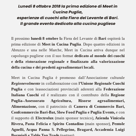
Lunedì 8 ottobre 2018 la prima edizione di Meet in
Cucina Puglia,
esperienze di cuochi alla Fiera del Levante di Bari.
Il grande evento dedicato alla cucina pugliese
Il prossimo
lunedì 8 ottobre l
a Fiera del Levante di
Bari
ospiterà la
prima edizione di
Meet in Cucina Puglia
.
Dopo quattro edizioni in
Abruzzo e una nelle Marche, Meet in Cucina arriva dunque nel
capoluogo pugliese con il suo format
dedicato al mondo dei cuochi
e della ristorazione regionale
e finalizzato alla
valorizzazione
della cucina e dei prodotti agroalimentari locali.
Meet in Cucina Puglia è promosso dall’Associazione culturale
Regionevolmente
in collaborazione con
l’Unione Regionale Cuochi
Puglia
e con leassociazioni provinciali aderenti alla
Federazione
Italiana Cuochi
ed è realizzato con il contributo della
Regione
Puglia–Assessorato Agricoltura, Risorse agroalimentari,
Alimentazione,
con il patrocinio di
Camera di Commercio Bari,
Confcommercio Bari-Bat, Slow Food Puglia e Puglia Events,
e con
il supporto di
Electrolux
(main sponsor tecnico),
Azienda Vinicola
Rivera, Pasta Felicia e Spirito Contadino
(main sponsor),
Pentole
Agnelli, Acqua Panna S. Pellegrino, Bragard, Accademia Luigi
Bormioli e Table Top Trade
(partner).