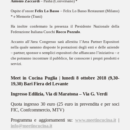
Antonio Zaccardi
– Pashà (Conversano) *
Ospite d’onore
Felix Lo Basso
– Felix Lo Basso Restaurant (Milano)
* e Memorie (Trani)
Ha inoltre confermato la presenza il Presidente Nazionale della
Federazione Italiana Cuochi
Rocco Pozzulo
.
Accanto all’Area Congresso sarà allestita l’Area Partner Espositori
nella quale saranno disposte le postazioni degli enti e delle aziende
– partner, sponsor o semplici espositori che affiancano l’iniziativa – e
che potranno incontrare il pubblico, far conoscere i propri prodotti e
servizi.
Meet in Cucina Puglia | lunedì 8 ottobre 2018 (9,30-
19,30) Bari Fiera del Levante
Ingresso Edilizia, Via di Maratona – Via G. Verdi
Quota ingresso 30 euro (25 euro in prevendita e per soci
FIC, Confcommercio, MTV)
Programma e aggiornamenti su:
www.meetincucina.it
|
info@meetincucina.it