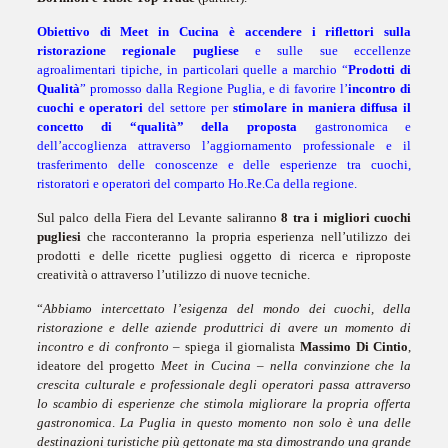
Obiettivo di Meet in Cucina è accendere i riflettori sulla
ristorazione regionale pugliese
e sulle sue eccellenze
agroalimentari tipiche, in particolari quelle a marchio “
Prodotti di
Qualità
” promosso dalla Regione Puglia, e di favorire l’
incontro di
cuochi e operatori
del settore per
stimolare in maniera diffusa il
concetto di “qualità” della proposta
gastronomica e
dell’accoglienza attraverso l’aggiornamento professionale e il
trasferimento delle conoscenze e delle esperienze tra cuochi,
ristoratori e operatori del comparto Ho.Re.Ca della regione.
Sul palco della Fiera del Levante saliranno
8 tra i migliori cuochi
pugliesi
che racconteranno la propria esperienza nell’utilizzo dei
prodotti e delle ricette pugliesi oggetto di ricerca e riproposte
creatività o attraverso l’utilizzo di nuove tecniche.
“
Abbiamo intercettato l’esigenza del mondo dei cuochi, della
ristorazione e delle aziende produttrici di avere un momento di
incontro e di confronto
– spiega il giornalista
Massimo Di Cintio
,
ideatore del progetto
Meet in Cucina
–
nella convinzione che la
crescita culturale e professionale degli operatori passa attraverso
lo scambio di esperienze che stimola migliorare la propria offerta
gastronomica
.
La Puglia in questo momento non solo è una delle
destinazioni turistiche più gettonate ma sta dimostrando una grande