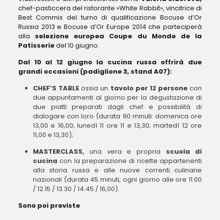
chef-pasticcera del ristorante «White Rabbit», vincitrice di
Best Commis del turno di qualificazione Bocuse d’Or
Russia 2013 e Bocuse d’Or Europe 2014 che parteciperà
alla
selezione europea Coupe du Monde de la
Patisserie
del 10 giugno.
Dal 10 al 12 giugno la cucina russa offrirà due
grandi occasioni (padiglione 3, stand A07):
CHEF’S TABLE
ossia un
tavolo per 12 persone
con
due appuntamenti al giorno per la degustazione di
due piatti preparati dagli chef e possibilità di
dialogare con loro (durata 90 minuti: domenica ore
13,00 e 16,00; lunedì 11 ore 11 e 13,30; martedì 12 ore
11,00 e 13,30);
MASTERCLASS,
una vera e propria
scuola di
cucina
con la preparazione di ricette appartenenti
alla storia russa e alle nuove correnti culinarie
nazionali (durata 45 minuti, ogni giorno alle ore 11.00
/ 12.15 / 13.30 / 14.45 / 16,00).
Sono poi previste