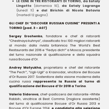
LE CENE IN TRE RISTORANTI DI TORINO, da Eataly
Lingotto
(domenica 10),
da Eataly Lagrange
(lunedì 11)
e dal Birichin di Nicola Batavia
(martedì 12 giugno).
GLI CHEF DI “DISCOVER RUSSIAN CUISINE” PRESENTI A
TORINO
(pad. 3 – A07)
Sergey Eroshenko
, fondatore e chef di ristoranti
“Chestnaya kuhnya”, classificato tra i 100 migliori ristoranti
al mondo dalla rivista britannica The World’s Best
Restaurants del 2016 e “Fedya dich!” a Mosca; presidente
del turno nazionale di qualificazione e della squadra
russa Bocuse d’Or.
Andrey Matyukha
, proprietario e chef del ristorante
“The Pech’”, “Ugli-Ugli” a Krasnodar, vincitore del Bocuse
d’Or Russia 2017. Sostenitore della visione moderna della
cucina russa
rappresenta la Russia al turno di
qualificazione del Bocuse d’Or 2018 a Torino
.
Valeria Sidorova
, chef-pasticcera del ristorante «White
Rabbit», vincitrice di Best Commis (migliore assistente)
del turno di qualificazione Bocuse d’Or Russia 2013 e
Bocuse d’Or Europe 2014,
e candidata alla selezione