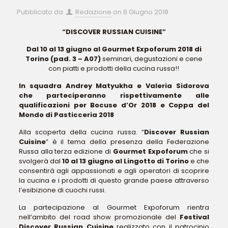
Pubblicato da
Redazione
on
8 Giugno 2018
“DISCOVER RUSSIAN CUISINE”
Dal 10 al 13 giugno al Gourmet Expoforum 2018 di
Torino (pad. 3 – A07)
seminari, degustazioni e cene
con piatti e prodotti della cucina russa!!
In squadra Andrey Matyukha e Valeria Sidorova
che parteciperanno rispettivamente alle
qualificazioni per Bocuse d’Or 2018 e Coppa del
Mondo di Pasticceria 2018
Alla scoperta della cucina russa. “
Discover Russian
Cuisine
” è il tema della presenza della Federazione
Russa alla terza edizione di
Gourmet Expoforum
che si
svolgerà dal
10 al 13 giugno al Lingotto di Torino
e che
consentirà agli appassionati e agli operatori di scoprire
la cucina e i prodotti di questo grande paese attraverso
l’esibizione di cuochi russi.
La partecipazione al Gourmet Expoforum rientra
nell’ambito del road show promozionale del
Festival
Discover Russian Cuisine
realizzato con il patrocinio