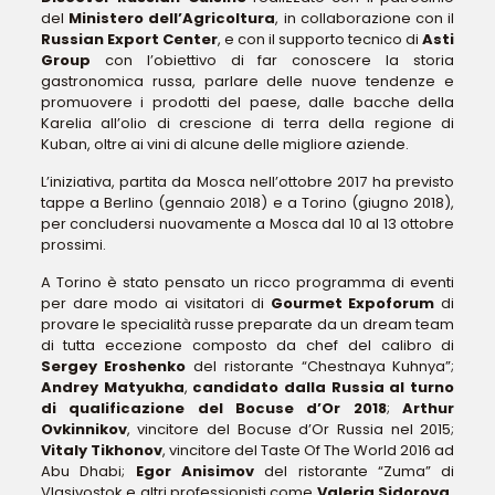
del
Ministero dell’Agricoltura
, in collaborazione con il
Russian Export Center
, e con il supporto tecnico di
Asti
Group
con l’obiettivo di far conoscere la storia
gastronomica russa, parlare delle nuove tendenze e
promuovere i prodotti del paese, dalle bacche della
Karelia all’olio di crescione di terra della regione di
Kuban, oltre ai vini di alcune delle migliore aziende.
L’iniziativa, partita da Mosca nell’ottobre 2017 ha previsto
tappe a Berlino (gennaio 2018) e a Torino (giugno 2018),
per concludersi nuovamente a Mosca dal 10 al 13 ottobre
prossimi.
A Torino è stato pensato un ricco programma di eventi
per dare modo ai visitatori di
Gourmet
Expoforum
di
provare le specialità russe preparate da un dream team
di tutta eccezione composto da chef del calibro di
Sergey Eroshenko
del ristorante “Chestnaya Kuhnya”;
Andrey Matyukha
,
candidato dalla Russia al turno
di qualificazione del Bocuse d’Or 2018
;
Arthur
Ovkinnikov
, vincitore del Bocuse d’Or Russia nel 2015;
Vitaly Tikhonov
, vincitore del Taste Of The World 2016 ad
Abu Dhabi;
Egor Anisimov
del ristorante “Zuma” di
Vlasivostok e altri professionisti come
Valeria Sidorova,