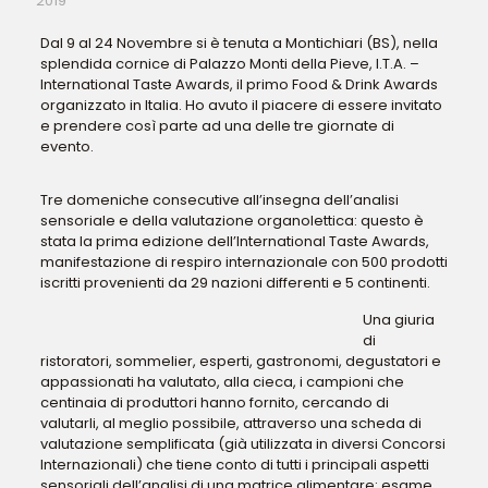
2019
Dal 9 al 24 Novembre si è tenuta a Montichiari (BS), nella
splendida cornice di Palazzo Monti della Pieve, I.T.A. –
International Taste Awards, il primo Food & Drink Awards
organizzato in Italia. Ho avuto il piacere di essere invitato
e prendere così parte ad una delle tre giornate di
evento.
Tre domeniche consecutive all’insegna dell’analisi
sensoriale e della valutazione organolettica: questo è
stata la prima edizione dell’International Taste Awards,
manifestazione di respiro internazionale con 500 prodotti
iscritti provenienti da 29 nazioni differenti e 5 continenti.
Una giuria
di
ristoratori, sommelier, esperti, gastronomi, degustatori e
appassionati ha valutato, alla cieca, i campioni che
centinaia di produttori hanno fornito, cercando di
valutarli, al meglio possibile, attraverso una scheda di
valutazione semplificata (già utilizzata in diversi Concorsi
Internazionali) che tiene conto di tutti i principali aspetti
sensoriali dell’analisi di una matrice alimentare: esame