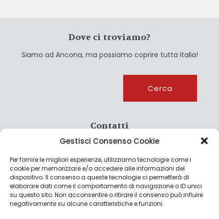
Dove ci troviamo?
Siamo ad Ancona, ma possiamo coprire tutta Italia!
Cerca
Cerca
Contatti
Gestisci Consenso Cookie
info@culturagroalimentare.com
Per fornire le migliori esperienze, utilizziamo tecnologie come i
cookie per memorizzare e/o accedere alle informazioni del
dispositivo. Il consenso a queste tecnologie ci permetterà di
elaborare dati come il comportamento di navigazione o ID unici
Note legali
su questo sito. Non acconsentire o ritirare il consenso può influire
negativamente su alcune caratteristiche e funzioni.
Privacy Policy
Cookie Policy