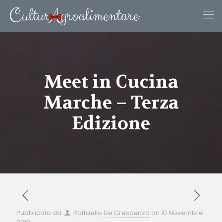
Meet in Cucina
Marche – Terza
Edizione
Pubblicato da
Raffaello De Crescenzo
on
10 Novembre