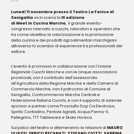
2019
Lunedì 11 novembre presso il Teatro La Fenice di
Senigallia
va in scena la
III edizione
di
Meet
in
Cucina
Marche
, il grande evento-
congresso riservato a cuochi, ristoratori e operatori che
ha come obiettivo la valorizzazione e la promozione
della
cucina
e dei prodotti agroalimentari marchigiani
attraverso lo scambio di esperienze tra professionisti del
settore.
L’evento è promosso in collaborazione con l’
Unione
Regionale Cuochi Marche
e con le cinque associazioni
provinciali, con il contributo dell’assessorato
all’Agricoltura della Regione Marche e della Camera di
Commercio Marche, con il patrocinio di Comune di
Senigallia, Confcommercio Marche Centrali e
Federazione Italiana Cuochi, e con il supporto di aziende
sponsor e partner come Prosciutto Dop Ca Electrolux,
Spirito Contadino, Pentole Agnelli, Acqua Panna-S.
Pellegrino, TTT Tableware e Skalo Horeca.
Sul palco del teatro si alterneranno le relazioni di
MAURO
ULIASSI, ERRICO RECANATI, STEFANO CIOTTI, SABRINA