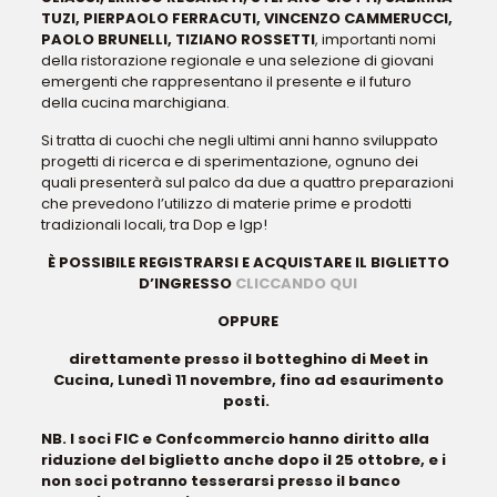
TUZI, PIERPAOLO FERRACUTI, VINCENZO CAMMERUCCI,
PAOLO BRUNELLI, TIZIANO ROSSETTI
, importanti nomi
della ristorazione regionale e una selezione di giovani
emergenti che rappresentano il presente e il futuro
della
cucina
marchigiana.
Si tratta di cuochi che negli ultimi anni hanno sviluppato
progetti di ricerca e di sperimentazione, ognuno dei
quali presenterà sul palco da due a quattro preparazioni
che prevedono l’utilizzo di materie prime e prodotti
tradizionali locali, tra Dop e Igp!
È POSSIBILE REGISTRARSI E ACQUISTARE IL BIGLIETTO
D’INGRESSO
CLICCANDO QUI
OPPURE
direttamente presso il botteghino di Meet in
Cucina, Lunedì 11 novembre, fino ad esaurimento
posti.
NB.
I soci FIC e Confcommercio hanno diritto alla
riduzione del biglietto anche dopo il 25 ottobre, e i
non soci potranno tesserarsi presso il banco