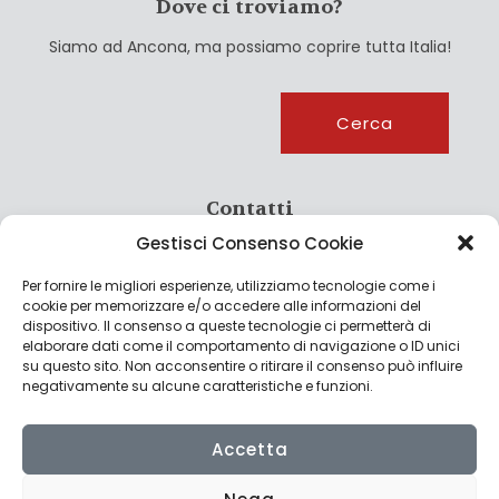
Dove ci troviamo?
Siamo ad Ancona, ma possiamo coprire tutta Italia!
Cerca
Cerca
Contatti
Gestisci Consenso Cookie
info@culturagroalimentare.com
Per fornire le migliori esperienze, utilizziamo tecnologie come i
cookie per memorizzare e/o accedere alle informazioni del
dispositivo. Il consenso a queste tecnologie ci permetterà di
elaborare dati come il comportamento di navigazione o ID unici
Note legali
su questo sito. Non acconsentire o ritirare il consenso può influire
negativamente su alcune caratteristiche e funzioni.
Privacy Policy
Cookie Policy
Accetta