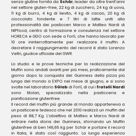
senza glutine fornita da
Schär
, leader da oltre trent’anni
nel settore gluten-free, 22 kg di zucchero, 24 kg di uova,
11 kg di burro, 4 kg di lievito, 4 kg di cacao, 20 kg di
cioccolato fondente e 7 litri di latte uniti alla
professionalità dei pasticceri Marco e Matteo Nardi di
NIPfood, centro di formazione e consulenza nel settore
HORECA e GDO con sede a Forlì, che hanno lavorato per
10 ore ininterrottamente per realizzare il muffin. A
decretare il raggiungimento del record è stato Lorenzo
Veltri, giudice ufficiale del GWR.
Lo studio e le prove tecniche per la realizzazione del
Muffin sono andati avanti per più mesi, praticamente dal
giorno dopo la conquista del Guinness della pizza più
lunga del mondo a EXPO nel mese di giugno, e si sono
svolte nel laboratorio
SGlab
di Forlì, di cui i
fratelli Nardi
sono titolari, specializzato nella pasticceria e
panificazione glutenfree.
Il record del muffin più grande al mondo apparteneva a
un pasticcere tedesco che nel 2010 realizzò un muffin del
peso di 88,7 Kg. L’obiettivo di Matteo e Marco Nardi di
entrare nella storia dei Guinness, sfornando un Muffin
glutenfree di ben 146,65 kg per Schär e portare il record
in Italia, è stato così raggiunto. La lunga esperienza