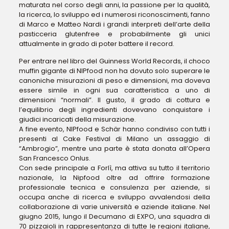
maturata nel corso degli anni, la passione per la qualità,
la ricerca, lo sviluppo ed i numerosi riconoscimenti, fanno
di Marco e Matteo Nardi i grandi interpreti dell’arte della
pasticceria glutenfree e probabilmente gli unici
attualmente in grado di poter battere il record.
Per entrare nel libro del Guinness World Records, il choco
muffin gigante di NIPfood non ha dovuto solo superare le
canoniche misurazioni di peso e dimensioni, ma doveva
essere simile in ogni sua caratteristica a uno di
dimensioni “normali”. Il gusto, il grado di cottura e
l’equilibrio degli ingredienti dovevano conquistare i
giudici incaricati della misurazione.
A fine evento, NIPfood e Schär hanno condiviso con tutti i
presenti al Cake Festival di Milano un assaggio di
“Ambrogio”, mentre una parte è stata donata all’Opera
San Francesco Onlus.
Con sede principale a Forlì, ma attiva su tutto il territorio
nazionale, la Nipfood oltre ad offrire formazione
professionale tecnica e consulenza per aziende, si
occupa anche di ricerca e sviluppo avvalendosi della
collaborazione di varie università e aziende italiane. Nel
giugno 2015, lungo il Decumano di EXPO, una squadra di
70 pizzaioli in rappresentanza di tutte le regioni italiane,