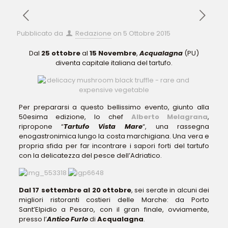
Pubblicato da
Redazione
on
5 Ottobre 2015
Dal
25 ottobre
al
15 Novembre
,
Acqualagna
(PU)
diventa capitale italiana del tartufo.
Per prepararsi a questo bellissimo evento, giunto alla
50esima edizione, lo chef
Alberto Melagrana
,
ripropone “
Tartufo Vista Mare
“, una rassegna
enogastronimica lungo la costa marchigiana. Una vera e
propria sfida per far incontrare i sapori forti del tartufo
con la delicatezza del pesce dell’Adriatico.
Dal 17 settembre al 20 ottobre
, sei serate in alcuni dei
migliori ristoranti costieri delle Marche: da Porto
Sant’Elpidio a Pesaro, con il gran finale, ovviamente,
presso l’
Antico Furlo
di
Acqualagna
.