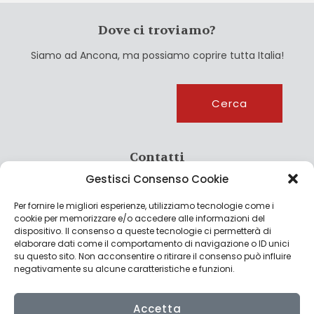
Dove ci troviamo?
Siamo ad Ancona, ma possiamo coprire tutta Italia!
Cerca
Cerca
Contatti
Gestisci Consenso Cookie
info@culturagroalimentare.com
Per fornire le migliori esperienze, utilizziamo tecnologie come i
cookie per memorizzare e/o accedere alle informazioni del
dispositivo. Il consenso a queste tecnologie ci permetterà di
elaborare dati come il comportamento di navigazione o ID unici
Note legali
su questo sito. Non acconsentire o ritirare il consenso può influire
negativamente su alcune caratteristiche e funzioni.
Privacy Policy
Cookie Policy
Accetta