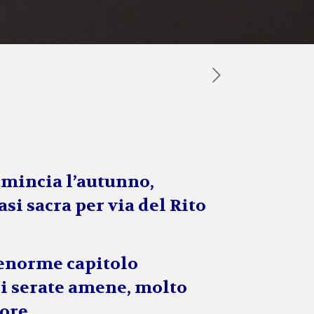
comincia l’autunno,
si sacra per via del Rito
l’enorme capitolo
di serate amene, molto
ore.