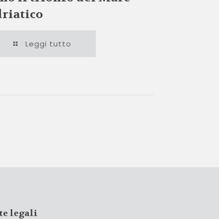
riatico
Leggi tutto
te legali