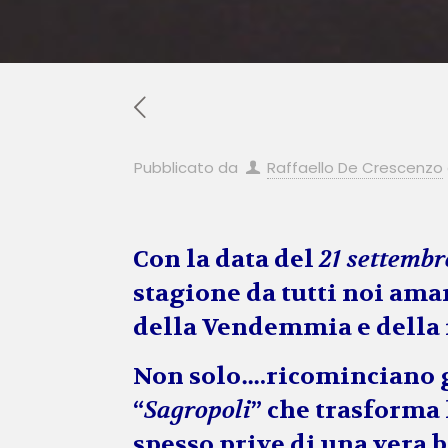
Pubblicato da
Raffaello De Crescenzo
Con la data del
21 settembr
stagione da tutti noi aman
della Vendemmia e della r
Non solo….ricominciano 
“
Sagropoli
” che trasforma
spesso prive di una vera b