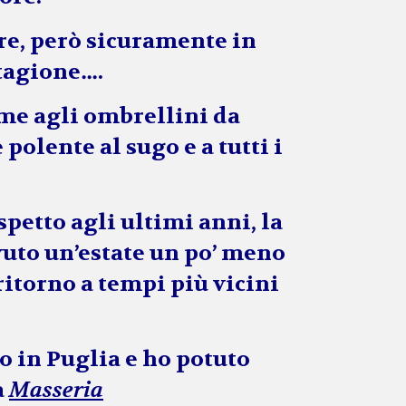
gre, però sicuramente in
stagione….
eme agli ombrellini da
 polente al sugo e a tutti i
ispetto agli ultimi anni, la
vuto un’estate un po’ meno
itorno a tempi più vicini
io in
Puglia
e ho potuto
a
Masseria