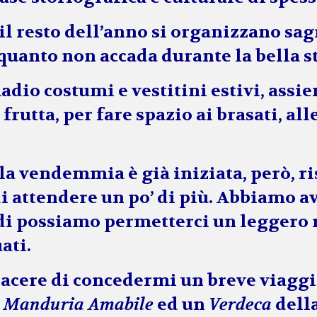
 il resto dell’anno si organizzano sa
quanto non accada durante la bella 
adio costumi e vestitini estivi, assi
frutta, per fare spazio ai brasati, alle
 la
vendemmia
è già iniziata, però, r
 attendere un po’ di più. Abbiamo a
di possiamo permetterci un leggero r
ati.
piacere di concedermi un breve viagg
i Manduria Amabile
ed un
Verdeca
dell