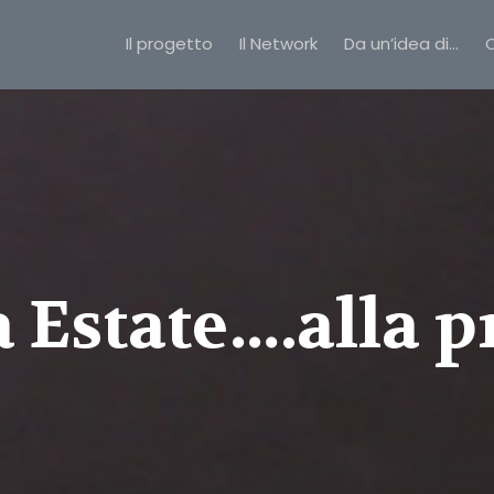
Il progetto
Il Network
Da un’idea di…
C
a Estate….alla p