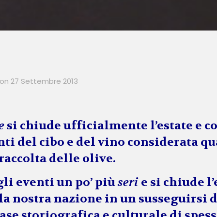
on
27 Settembre 2013
e
si chiude ufficialmente l’estate e 
ti del cibo e del vino considerata qua
accolta delle olive.
gli
eventi
un po’ più
seri
e si chiude 
 la nostra nazione in un susseguirsi 
ase storiografica e culturale di spess