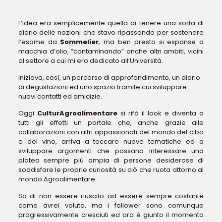
L’idea era semplicemente quella di tenere una sorta di
diario delle nozioni che stavo ripassando per sostenere
l’esame da
Sommelier
, ma ben presto si espanse a
macchia d’olio, “contaminando” anche altri ambiti, vicini
al settore a cui mi ero dedicato all’Università.
Iniziava, così, un percorso di approfondimento, un diario
di degustazioni ed uno spazio tramite cui sviluppare
nuovi contatti ed amicizie.
Oggi
CulturAgroalimentare
si rifà il look e diventa a
tutti gli effetti un portale che, anche grazie alle
collaborazioni con altri appassionati del mondo del cibo
e del vino, arriva a toccare nuove tematiche ed a
sviluppare argomenti che possano interessare una
platea sempre più ampia di persone desiderose di
soddisfare le proprie curiosità su ciò che ruota attorno al
mondo Agroalimentare.
So di non essere riuscito ad essere sempre costante
come avrei voluto, ma i follower sono comunque
progressivamente cresciuti ed ora è giunto il momento