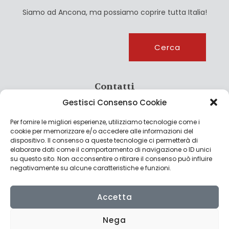
Siamo ad Ancona, ma possiamo coprire tutta Italia!
Cerca
Cerca
Contatti
Gestisci Consenso Cookie
info@culturagroalimentare.com
Per fornire le migliori esperienze, utilizziamo tecnologie come i
cookie per memorizzare e/o accedere alle informazioni del
dispositivo. Il consenso a queste tecnologie ci permetterà di
elaborare dati come il comportamento di navigazione o ID unici
Note legali
su questo sito. Non acconsentire o ritirare il consenso può influire
negativamente su alcune caratteristiche e funzioni.
Privacy Policy
Cookie Policy
Accetta
Nega