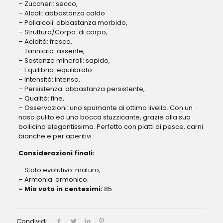
– Zuccheri: secco,
– Alcoli: abbastanza caldo
– Polialcoli: abbastanza morbido,
– Struttura/Corpo: di corpo,
– Acidità: fresco,
– Tannicità: assente,
– Sostanze minerali: sapido,
– Equilibrio: equilibrato
– Intensità: intenso,
– Persistenza: abbastanza persistente,
– Qualità: fine,
– Osservazioni: uno spumante di ottimo livello. Con un
naso pulito ed una bocca stuzzicante, grazie alla sua
bollicina elegantissima. Perfetto con piatti di pesce, carni
bianche e per aperitivi.
Considerazioni finali:
– Stato evolutivo: maturo,
– Armonia: armonico.
– Mio voto in centesimi:
85.
Condividi