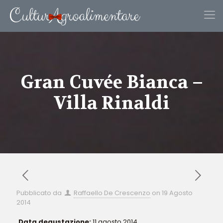
Gran Cuvée Bianca –
Villa Rinaldi
Pubblicato da
Raffaello De Crescenzo
on
19 Agosto
2014
Data degustazione:
11 agosto 2014