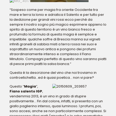
“Sospeso come per magia fra oriente Occidente tra
mare e terra la Ionio e adriatica il Salento e per tutto per
la dedizione per grandi vini rossi ecco perché da
sempre il nostro sogno più magico esprimere appieno lo
spirito di questo territorio è un vino bianco fresco e
profumato la formula di questa magia è semplice e
irripetibile: qualche soffre di Brescia marina sui vigneti
infiniti granelli di sabbia misti a terra rossa nei suoi e
soprattutto un nuovo antica e pongono dei profumi
straordinariamente intenso e complesso il Fiano
Minutolo. Compagni perfetto di questo vino saranno piatti
di pesce primi piatti la salsa bianca.”
Questa è la descrizione del vino che noi troviamo in
controetichetta…ed è quasi po
etica… non vi pare?
Questo “
Magia
“,
Fiano salento IGP
,
vendemmia 2013, è un vino in grado di stupire
positivamente… Fin dal colore, infatti, si presenta con un
giallo paglierino intenso, quasi luminoso. I profumi, poi,
sono accesi, anche se non particolarmente complessi. Si
riconoscono i fiori gialli (ginestra) e le erbe aromatiche,