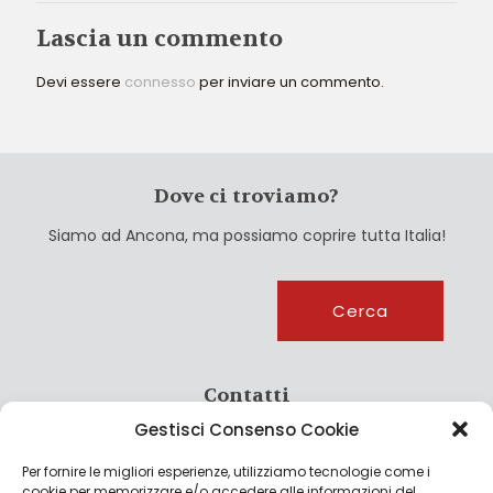
Lascia un commento
Devi essere
connesso
per inviare un commento.
Dove ci troviamo?
Siamo ad Ancona, ma possiamo coprire tutta Italia!
Cerca
Cerca
Contatti
Gestisci Consenso Cookie
info@culturagroalimentare.com
Per fornire le migliori esperienze, utilizziamo tecnologie come i
cookie per memorizzare e/o accedere alle informazioni del