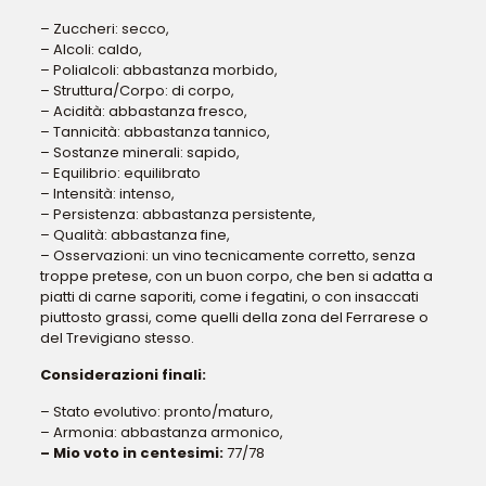
– Zuccheri: secco,
– Alcoli: caldo,
– Polialcoli: abbastanza morbido,
– Struttura/Corpo: di corpo,
– Acidità: abbastanza fresco,
– Tannicità: abbastanza tannico,
– Sostanze minerali: sapido,
– Equilibrio: equilibrato
– Intensità: intenso,
– Persistenza: abbastanza persistente,
– Qualità: abbastanza fine,
– Osservazioni: un vino tecnicamente corretto, senza
troppe pretese, con un buon corpo, che ben si adatta a
piatti di carne saporiti, come i fegatini, o con insaccati
piuttosto grassi, come quelli della zona del Ferrarese o
del Trevigiano stesso.
Considerazioni finali:
– Stato evolutivo: pronto/maturo,
– Armonia: abbastanza armonico,
– Mio voto in centesimi:
77/78