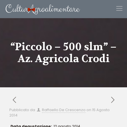
“Piccolo – 500 slm” –
Az. Agricola Crodi
Pubblicato da
Raffaello De Crescenzo
on
15 Agosto
2014
Data degustazione:
12 agosto 2014