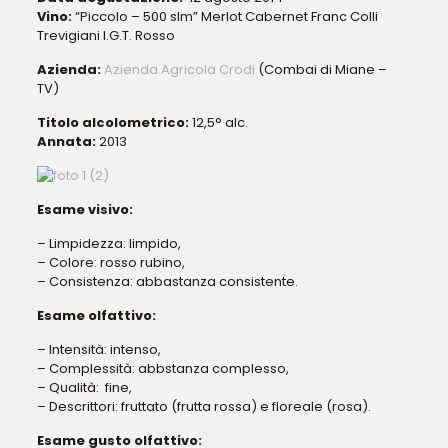
Vino:
“Piccolo – 500 slm” Merlot Cabernet Franc Colli
Trevigiani I.G.T. Rosso
Azienda:
Azienda Agricola Crodi
(Combai di Miane –
TV)
Titolo alcolometrico:
12,5° alc.
Annata:
2013
Esame visivo:
– Limpidezza: limpido,
– Colore: rosso rubino,
– Consistenza: abbastanza consistente.
Esame olfattivo:
– Intensità: intenso,
– Complessità: abbstanza complesso,
– Qualità: fine,
– Descrittori: fruttato (frutta rossa) e floreale (rosa).
Esame gusto olfattivo: