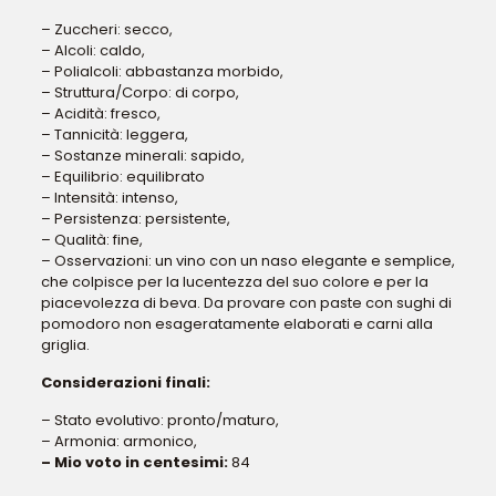
– Zuccheri: secco,
– Alcoli: caldo,
– Polialcoli: abbastanza morbido,
– Struttura/Corpo: di corpo,
– Acidità: fresco,
– Tannicità: leggera,
– Sostanze minerali: sapido,
– Equilibrio: equilibrato
– Intensità: intenso,
– Persistenza: persistente,
– Qualità: fine,
– Osservazioni: un vino con un naso elegante e semplice,
che colpisce per la lucentezza del suo colore e per la
piacevolezza di beva. Da provare con paste con sughi di
pomodoro non esageratamente elaborati e carni alla
griglia.
Considerazioni finali:
– Stato evolutivo: pronto/maturo,
– Armonia: armonico,
– Mio voto in centesimi:
84