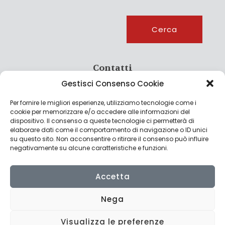
Cerca
Cerca
Contatti
Gestisci Consenso Cookie
info@culturagroalimentare.com
Per fornire le migliori esperienze, utilizziamo tecnologie come i
cookie per memorizzare e/o accedere alle informazioni del
dispositivo. Il consenso a queste tecnologie ci permetterà di
elaborare dati come il comportamento di navigazione o ID unici
Note legali
su questo sito. Non acconsentire o ritirare il consenso può influire
negativamente su alcune caratteristiche e funzioni.
Privacy Policy
Cookie Policy
Accetta
Nega
Visualizza le preferenze