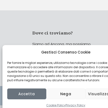
Dove ci troviamo?
Siamo ad Ancona, ma possiamo
coprire tutta Italia!
Gestisci Consenso Cookie
Per fornire le migliori esperienze, utilizziamo tecnologie come i cookie
Cerca
memorizzare e/o accedere alle informazioni del dispositivo. Il cons
Cer
queste tecnologie ci permetterà di elaborare dati come il comporta
navigazione o ID unici su questo sito. Non acconsentire o ritirare il 
può influire negativamente su alcune caratteristiche e funzioni.
Accetta
Nega
Visualizz
Cookie Policy
Privacy Policy
© 2022 CulturAgroalimentare di Raffaello De Cresc