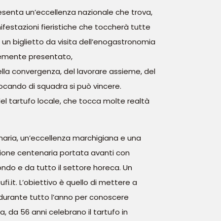
resenta un’eccellenza nazionale che trova,
nifestazioni fieristiche che toccherà tutte
 un biglietto da visita dell’enogastronomia
ntemente presentato,
ella convergenza, del lavorare assieme, del
cando di squadra si può vincere.
l tartufo locale, che tocca molte realtà
dinaria, un’eccellenza marchigiana e una
zione centenaria portata avanti con
ondo e da tutto il settore horeca. Un
i.it. L’obiettivo è quello di mettere a
a durante tutto l’anno per conoscere
da 56 anni celebrano il tartufo in