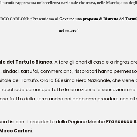
l tartufo rappresenta un’eccellenza nazionale che trova, nelle Marche, uno degli
IRCO CARLONI:
“Presentiamo al
Governo una proposta di Distretto del Tartuf
nel settore”
ale del Tartufo Bianco
. A fare gli onori di casa e a ringraziar
 sindaci, tartufai, commercianti, ristoratori hanno permes
tale del Tartufo. Ora la 56esima Fiera Nazionale, che viene
 racchiude comunque tutte le emozioni e le sensazioni che l
ioso frutto della terra anche noi dobbiamo prendere con al
Luca Lisi con il presidente della Regione Marche
Francesco A
Mirco Carloni
.