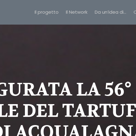
Il progetto
Il Network
Da un’idea di…
C
URATA LA 56°
E DEL TARTU
DI ACQUALAGN