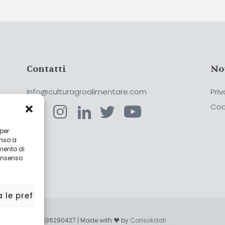
Contatti
No
info@culturagroalimentare.com
Priv
Coo
 per
enso a
ca
mento di
consenso
a le preferenze
enzo - P.IVA 02636290427 | Made with ❤ by
Consolidati