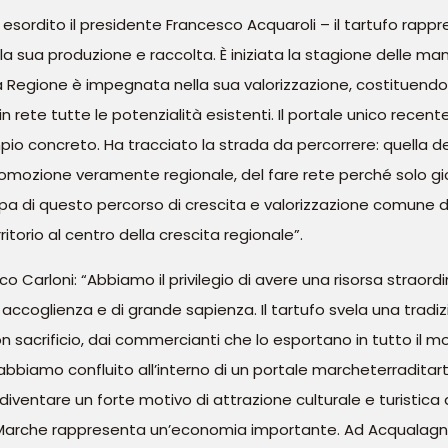
 esordito il presidente Francesco Acquaroli – il tartufo rapp
lla sua produzione e raccolta. È iniziata la stagione delle ma
a Regione è impegnata nella sua valorizzazione, costituendo
 rete tutte le potenzialità esistenti. Il portale unico rece
io concreto. Ha tracciato la strada da percorrere: quella d
mozione veramente regionale, del fare rete perché solo gio
 di questo percorso di crescita e valorizzazione comune de
itorio al centro della crescita regionale”.
co Carloni: “Abbiamo il privilegio di avere una risorsa straor
accoglienza e di grande sapienza. Il tartufo svela una tradi
n sacrificio, dai commercianti che lo esportano in tutto il m
abbiamo confluito all’interno di un portale marcheterraditartuf
 diventare un forte motivo di attrazione culturale e turistic
 Marche rappresenta un’economia importante. Ad Acqualagna, 