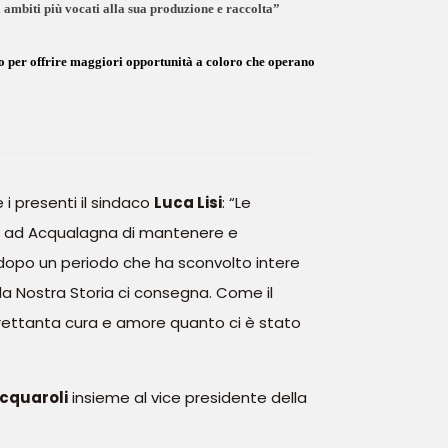
 ambiti più vocati alla sua produzione e raccolta”
o per offrire maggiori opportunità a coloro che operano
e i presenti il sindaco
Luca Lisi
: “Le
so ad Acqualagna di mantenere e
 dopo un periodo che ha sconvolto intere
a Nostra Storia ci consegna. Come il
trettanta cura e amore quanto ci è stato
cquaroli
insieme al vice presidente della