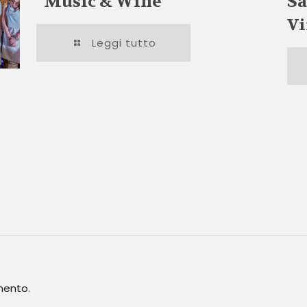
“Music & Wine”
Sa
Vi
Leggi tutto
mento.