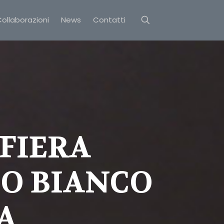
ollaborazioni
News
Contatti
 FIERA
FO BIANCO
A