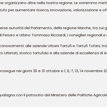
e organizzano altre nella nostra regione. Le vorremmo met
ufo per aumentare ricerca, innovazione, valorizzazione e of
erse autorità del Parlamento, della regione Marche, tra cui gl
i Pesaro e Urbino Tommaso Ricciardi, i consiglieri regionali e m
conoscimenti: alle aziende Urbani Tartufi e Tartufi Tofani, tra
zo Urbinati, storico tartufaio e alla aziende di eccellenza d
osegue nei giorni 30 e 31 ottobre e 1, 6, 7, 13, 14 novembre 20
agna con il patrocino del Ministero delle Politiche Agricole, 