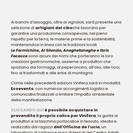
Ai banchi d’assaggio, oltre ai vignaioli, sarà presente una
selezione di
artigiani del cibo
che lavorano per
garantire una produzione consapevole, nel pieno
rispetto per la terra, le materie prime e la sostenibilità,
mantenendosi in linea con le tradizioni locali.
Le Formichine, Al Silenzio, Aneghetaneghe e Ibris
Focacce
sono alcuni dei nomi che porteranno le loro
creazioni gastronomiche, assieme a produttori che
spaziano dai formaggi, al peperoncino, all’olio, alle noci,
fino ai trasformati e alle erbe di montagna.
Come nelle precedenti edizioni Vinifera sarà in modalità
Ecoevento
, con numerosi accorgimenti logistici e
comunicativi finalizzati a limitare l’impatto ambientale
della manifestazione.
CLICCANDO QUI
è possibile acquistare in
prevendita il proprio calice per Vinifera
, la guida ai
produttori e la taschina portacalice in tessuto, ideata e
realizzata dai ragazzi
dell’Officina de l’ucia
, un
laboratorio di sartoria e riuso di tessuti del Centro Astalli