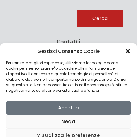
Cerca
Cerca
Contatti
Gestisci Consenso Cookie
info@culturagroalimentare.com
Per fornire le migliori esperienze, utilizziamo tecnologie come i
cookie per memorizzare e/o accedere alle informazioni del
dispositivo. Il consenso a queste tecnologie ci permetterà di
elaborare dati come il comportamento di navigazione o ID unici
Note legali
su questo sito. Non acconsentire o ritirare il consenso può influire
negativamente su alcune caratteristiche e funzioni.
Privacy Policy
Cookie Policy
Accetta
Nega
Visualizza le preferenze