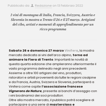
Pubblicato da
Redazione
on
13 Febbraio 2022
I vini di montagna di Italia, Francia, Svizzera, Austria e
Slovenia in mostra a Trento il 26 e il 27 marzo. Artigiani
del cibo, artisti e momenti di approfondimento per un
ricco programma
Sabato 26 e domenica 27 marzo
Vinifera
, la mostra
mercato dedicata ai vini dell’arco alpino,
torna ad
animare la Fiera di Trento
. Importanti le novità di
questa quarta edizione che amplieranno ulteriormente il
vasto programma delineato negli anni precedenti.
Assieme a oltre 100 artigiani del vino, produttori,
ristoratori e artisti provenienti da tutte le regioni cisalpine
e da Francia, Austria, Svizzera e Slovenia, parteciperà a
Vinifera come ospite
l’associazione francese
Vignerons de Nature
, presente ai banchi d’assaggio con
i vini biodinamici dei soci produttori.
Oltre alla mostra mercato, il pubblico potrà scegliere di
partecipare a una serie di
masterclass e