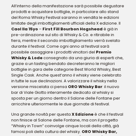
All’interno della manifestazione sarà possibile degustare
prodotti e acquistare bottiglie, in particolare allo stand
del Roma Whisky Festival saranno in vendita le edizioni
limitate degli imbottigliamenti ufficiali della X edizione. Il
Caol Ila 15yo
–
First Fill Bourbon Hogshead
è già in
pre-ordinazione sul sito di Whisky & Co. e ritirabile in
fiera, mentre il secondo imbottigliamento verrà svelato
durante il festival. Come ogni anno al festival sarà
possibile assaggiare i prodotti vincitori del
Premio
Whisky & Lode
consegnato da una giuria di esperti che,
grazie a un tasting bendato decreteranno le migliori
bottiglie in gara delle categorie Best World Whisky, Best
Single Cask. Anche quest’anno il whisky viene celebrato
in tutte le sue declinazioni. A valorizzare il whisky nella
versione miscelata ci pensa
ORO Whisky Bar
: il nuovo
bar di Viale Giotto interamente dedicato al whisky si
sposta per un giorno dentro il Salone delle Fontane per
arricchire ulteriormente le due giornate di festival.
Una grande novità per questa
X Edizione
è che il festival
non finisce al Salone delle Fontane, ma con il progetto
“Whisky in Town” coinvolge cinque locali della città, già
famosi poli della cultura del whisky.
ORO Whisky Bar,