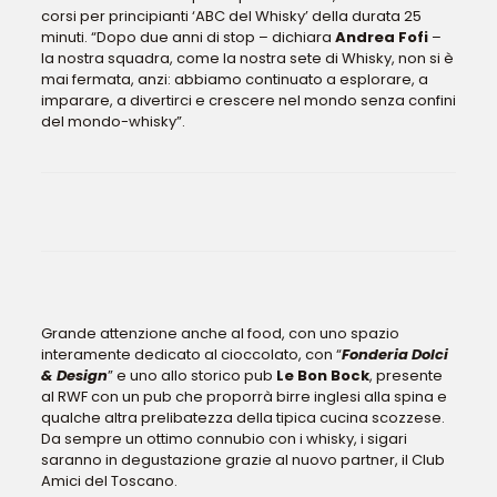
corsi per principianti ‘ABC del Whisky’ della durata 25
minuti. “Dopo due anni di stop – dichiara
Andrea Fofi
–
la nostra squadra, come la nostra sete di Whisky, non si è
mai fermata, anzi: abbiamo continuato a esplorare, a
imparare, a divertirci e crescere nel mondo senza confini
del mondo-whisky”.
Grande attenzione anche al food, con uno spazio
interamente dedicato al cioccolato, con “
Fonderia Dolci
& Design
” e uno allo storico pub
Le Bon Bock
, presente
al RWF con un pub che proporrà birre inglesi alla spina e
qualche altra prelibatezza della tipica cucina scozzese.
Da sempre un ottimo connubio con i whisky, i sigari
saranno in degustazione grazie al nuovo partner, il Club
Amici del Toscano.