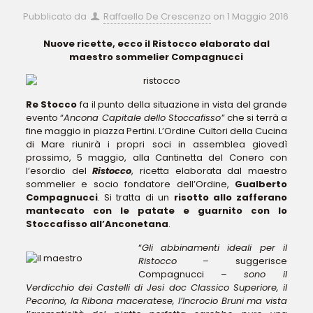
Pubblicato da
Raffaello De Crescenzo
on
1 Maggio 2016
Nuove ricette, ecco il Ristocco elaborato dal
maestro sommelier Compagnucci
Re Stocco
fa il punto della situazione in vista del grande
evento “
Ancona Capitale dello Stoccafisso
” che si terrà a
fine maggio in piazza Pertini. L’Ordine Cultori della Cucina
di Mare riunirà i propri soci in assemblea giovedì
prossimo, 5 maggio, alla Cantinetta del Conero con
l’esordio del
Ristocco
, ricetta elaborata dal maestro
sommelier e socio fondatore dell’Ordine,
Gualberto
Compagnucci
. Si tratta di un
risotto allo zafferano
mantecato con le patate e guarnito con lo
Stoccafisso all’Anconetana
.
“
Gli abbinamenti ideali per il
Ristocco
– suggerisce
Compagnucci –
sono il
Verdicchio dei Castelli di Jesi doc Classico Superiore, il
Pecorino, la Ribona maceratese, l’Incrocio Bruni ma vista