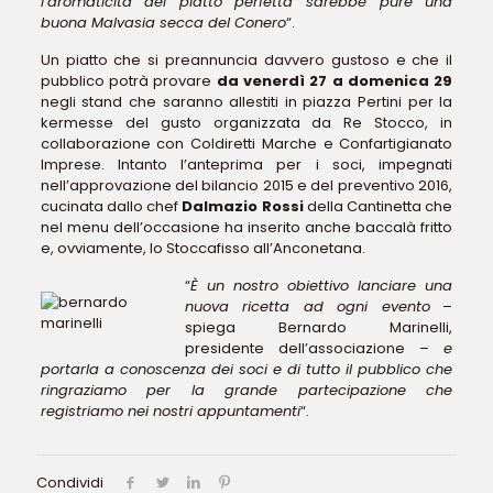
l’aromaticità del piatto perfetta sarebbe pure una
buona Malvasia secca del Conero
“.
Un piatto che si preannuncia davvero gustoso e che il
pubblico potrà provare
da venerdì 27 a domenica 29
negli stand che saranno allestiti in piazza Pertini per la
kermesse del gusto organizzata da Re Stocco, in
collaborazione con Coldiretti Marche e Confartigianato
Imprese. Intanto l’anteprima per i soci, impegnati
nell’approvazione del bilancio 2015 e del preventivo 2016,
cucinata dallo chef
Dalmazio Rossi
della Cantinetta che
nel menu dell’occasione ha inserito anche baccalà fritto
e, ovviamente, lo Stoccafisso all’Anconetana.
“
È un nostro obiettivo lanciare una
nuova ricetta ad ogni evento
–
spiega Bernardo Marinelli,
presidente dell’associazione –
e
portarla a conoscenza dei soci e di tutto il pubblico che
ringraziamo per la grande partecipazione che
registriamo nei nostri appuntamenti
“.
Condividi