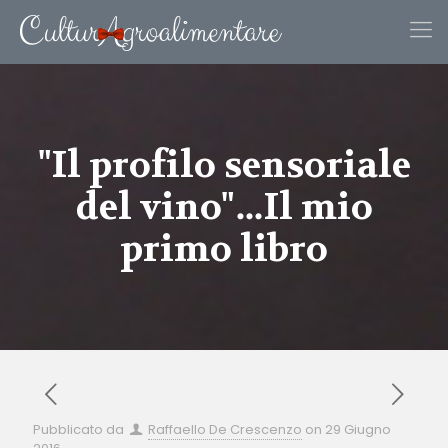
"Il profilo sensoriale
del vino"…Il mio
primo libro
Pubblicato da
Raffaello De Crescenzo
on
29 Giugno