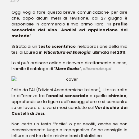
2016
Oggi voglio fare questa breve comunicazione per dire
che, dopo alcuni mesi di revisione, dal 27 giugno è
disponibile in commercio il mio primo libro: “
Il profilo
sensoriale del vino. Analisi ed applicazione del
metodo
“.
Si tratta di un
testo scientifico
, rielaborazione della mia
tesi di Laurea in
Viticoltura ed Enologia
, ultimata nel
2011
.
Lo si può ordinare online e ricevere direttamente a casa,
tramite il catalogo di “
More Books
“,
cliccando qui
.
Edito da EAI (Edizioni Accademiche Italiane), il testo tratta
le differenze tra l’
analisi sensoriale
e quella
chimica
,
approfondisce la figura dell’assaggiatore e si concentra
su un lavoro di diversi mesi condotto sul
Verdicchio dei
Castelli di Jesi
.
Non certo un testo “facile” o per neofiti, anche se non
eccessivamente lungo o impegnativo. Se ne consiglia la
lettura a chi ha delle minime basi di statistica.