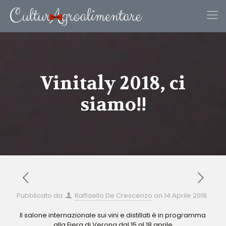
Vinitaly 2018, ci
siamo!!
Pubblicato da
Raffaello De Crescenzo
on
14 Aprile 2018
Il salone internazionale sui vini e distillati è in programma
alla Fiera di Verona dal 15 al 18 aprile