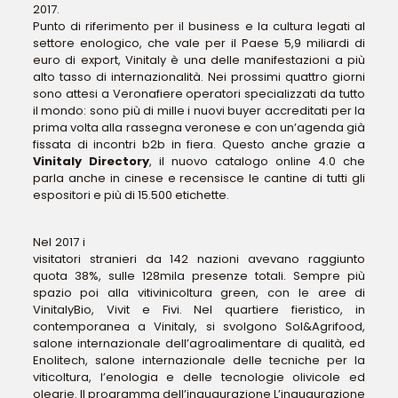
2017.
Punto di riferimento per il business e la cultura legati al
settore enologico, che vale per il Paese 5,9 miliardi di
euro di export, Vinitaly è una delle manifestazioni a più
alto tasso di internazionalità. Nei prossimi quattro giorni
sono attesi a Veronafiere operatori specializzati da tutto
il mondo: sono più di mille i nuovi buyer accreditati per la
prima volta alla rassegna veronese e con un’agenda già
fissata di incontri b2b in fiera. Questo anche grazie a
Vinitaly Directory
, il nuovo catalogo online 4.0 che
parla anche in cinese e recensisce le cantine di tutti gli
espositori e più di 15.500 etichette.
Nel 2017 i
visitatori stranieri da 142 nazioni avevano raggiunto
quota 38%, sulle 128mila presenze totali. Sempre più
spazio poi alla vitivinicoltura green, con le aree di
VinitalyBio, Vivit e Fivi. Nel quartiere fieristico, in
contemporanea a Vinitaly, si svolgono Sol&Agrifood,
salone internazionale dell’agroalimentare di qualità, ed
Enolitech, salone internazionale delle tecniche per la
viticoltura, l’enologia e delle tecnologie olivicole ed
olearie. Il programma dell’inaugurazione L’inaugurazione