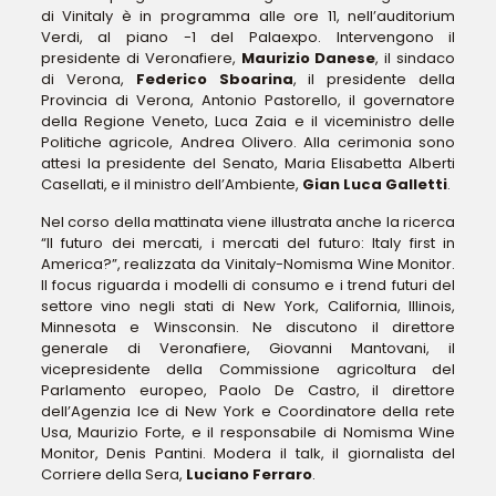
di Vinitaly è in programma alle ore 11, nell’auditorium
Verdi, al piano -1 del Palaexpo. Intervengono il
presidente di Veronafiere,
Maurizio Danese
, il sindaco
di Verona,
Federico Sboarina
, il presidente della
Provincia di Verona, Antonio Pastorello, il governatore
della Regione Veneto, Luca Zaia e il viceministro delle
Politiche agricole, Andrea Olivero. Alla cerimonia sono
attesi la presidente del Senato, Maria Elisabetta Alberti
Casellati, e il ministro dell’Ambiente,
Gian Luca Galletti
.
Nel corso della mattinata viene illustrata anche la ricerca
“Il futuro dei mercati, i mercati del futuro: Italy first in
America?”, realizzata da Vinitaly-Nomisma Wine Monitor.
Il focus riguarda i modelli di consumo e i trend futuri del
settore vino negli stati di New York, California, Illinois,
Minnesota e Winsconsin. Ne discutono il direttore
generale di Veronafiere, Giovanni Mantovani, il
vicepresidente della Commissione agricoltura del
Parlamento europeo, Paolo De Castro, il direttore
dell’Agenzia Ice di New York e Coordinatore della rete
Usa, Maurizio Forte, e il responsabile di Nomisma Wine
Monitor, Denis Pantini. Modera il talk, il giornalista del
Corriere della Sera,
Luciano Ferraro
.