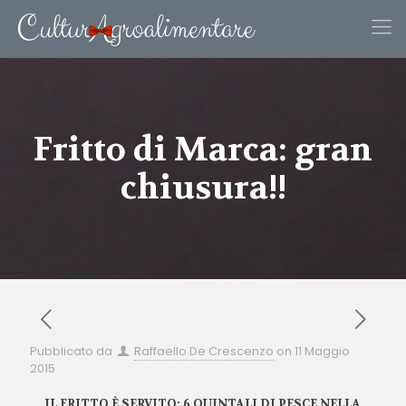
Fritto di Marca: gran
chiusura!!
Pubblicato da
Raffaello De Crescenzo
on
11 Maggio
2015
IL FRITTO È SERVITO: 6 QUINTALI DI PESCE NELLA