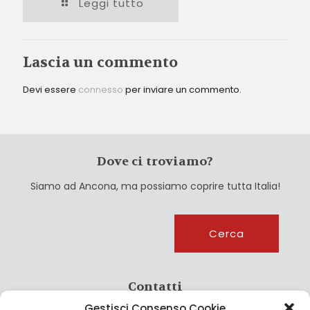
Leggi tutto
Lascia un commento
Devi essere
connesso
per inviare un commento.
Dove ci troviamo?
Siamo ad Ancona, ma possiamo coprire tutta Italia!
Cerca
Cerca
Contatti
Gestisci Consenso Cookie
info@culturagroalimentare.com