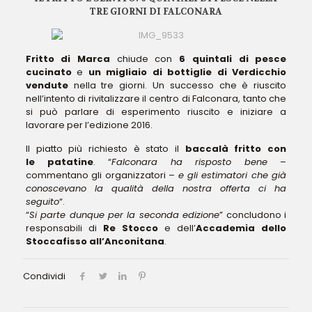
TRE GIORNI DI FALCONARA
Fritto di Marca
chiude con
6 quintali di pesce
cucinato
e
un migliaio di bottiglie di Verdicchio
vendute
nella tre giorni. Un successo che è riuscito
nell’intento di rivitalizzare il centro di Falconara, tanto che
si può parlare di esperimento riuscito e iniziare a
lavorare per l’edizione 2016.
Il piatto più richiesto è stato il
baccalà fritto con
le patatine
. “
Falconara ha risposto bene
–
commentano gli organizzatori –
e gli estimatori che già
conoscevano la qualità della nostra offerta ci ha
seguito
“.
“
Si parte dunque per la seconda edizione
” concludono i
responsabili di
Re Stocco
e dell’
Accademia dello
Stoccafisso all’Anconitana
.
Condividi