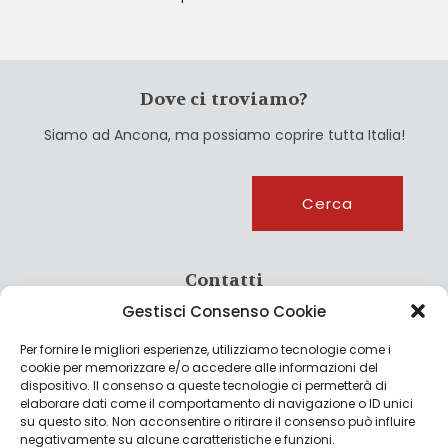
Dove ci troviamo?
Siamo ad Ancona, ma possiamo coprire tutta Italia!
Cerca
Cerca
Contatti
Gestisci Consenso Cookie
info@culturagroalimentare.com
Per fornire le migliori esperienze, utilizziamo tecnologie come i
cookie per memorizzare e/o accedere alle informazioni del
dispositivo. Il consenso a queste tecnologie ci permetterà di
elaborare dati come il comportamento di navigazione o ID unici
Note legali
su questo sito. Non acconsentire o ritirare il consenso può influire
negativamente su alcune caratteristiche e funzioni.