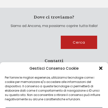
Dove ci troviamo?
Siamo ad Ancona, ma possiamo coprire tutta Italia!
Cerca
Cerca
Contatti
Gestisci Consenso Cookie
info@culturagroalimentare.com
Per fornire le migliori esperienze, utilizziamo tecnologie come i
cookie per memorizzare e/o accedere alle informazioni del
dispositivo. Il consenso a queste tecnologie ci permetterà di
elaborare dati come il comportamento di navigazione o ID unici
Note legali
su questo sito. Non acconsentire o ritirare il consenso può influire
negativamente su alcune caratteristiche e funzioni.
Privacy Policy
Cookie Policy