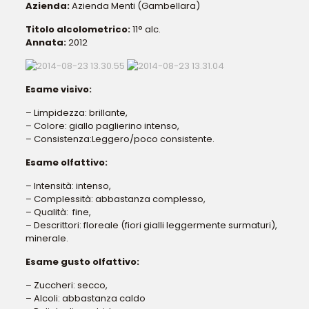
Azienda:
Azienda Menti (Gambellara)
Titolo alcolometrico:
11° alc.
Annata:
2012
Esame visivo:
– Limpidezza: brillante,
– Colore: giallo paglierino intenso,
– Consistenza:Leggero/poco consistente.
Esame olfattivo:
– Intensità: intenso,
– Complessità: abbastanza complesso,
– Qualità: fine,
– Descrittori: floreale (fiori gialli leggermente surmaturi),
minerale.
Esame gusto olfattivo:
– Zuccheri: secco,
– Alcoli: abbastanza caldo