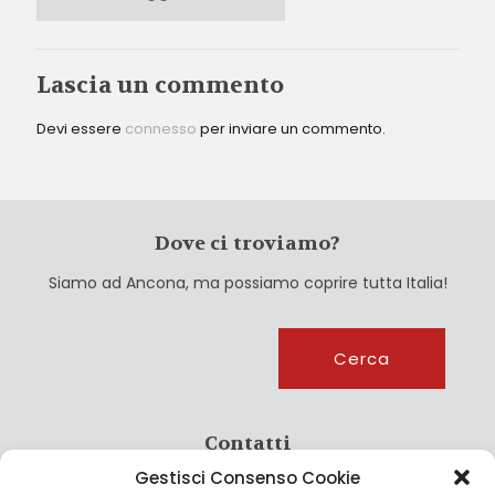
Lascia un commento
Devi essere
connesso
per inviare un commento.
Dove ci troviamo?
Siamo ad Ancona, ma possiamo coprire tutta Italia!
Cerca
Cerca
Contatti
Gestisci Consenso Cookie
info@culturagroalimentare.com