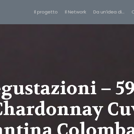
Il progetto
Il Network
Da un’idea di…
C
egustazioni – 5
 Chardonnay Cuv
antina Colomba