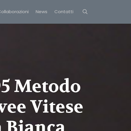
ollaborazioni
News
Contatti
95 Metodo
ee Vitese
 Bianca