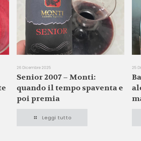
26 Dicembre 2025
25 D
Senior 2007 – Monti:
Ba
te
quando il tempo spaventa e
al
poi premia
ma
Leggi tutto