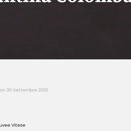
on
30 Settembre 2020
uvee Vitese