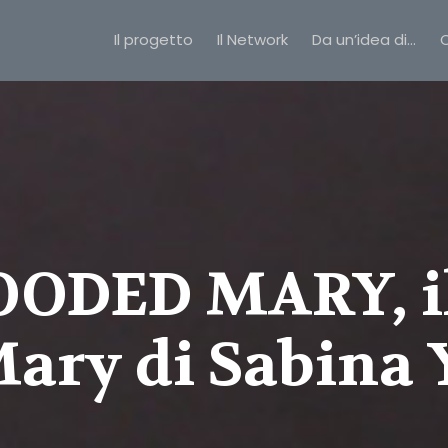
Il progetto
Il Network
Da un’idea di…
C
ODED MARY, il 
ary di Sabina