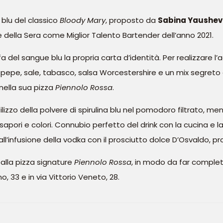
n blu del classico
Bloody Mary
, proposto da
Sabina Yaushe
e della Sera come Miglior Talento Bartender dell’anno 2021.
fa del sangue blu la propria carta d’identità. Per realizzare
e, pepe, sale, tabasco, salsa Worcestershire e un mix segreto d
nella sua pizza
Piennolo Rossa
.
lizzo della polvere di spirulina blu nel pomodoro filtrato, mentr
 sapori e colori. Connubio perfetto del drink con la cucina e la
 dall’infusione della vodka con il prosciutto dolce D’Osvaldo,
 alla pizza signature
Piennolo Rossa
, in modo da far complet
no, 33 e in via Vittorio Veneto, 28.