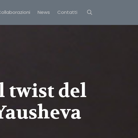
ollaborazioni
News
Contatti
twist del
 Yausheva