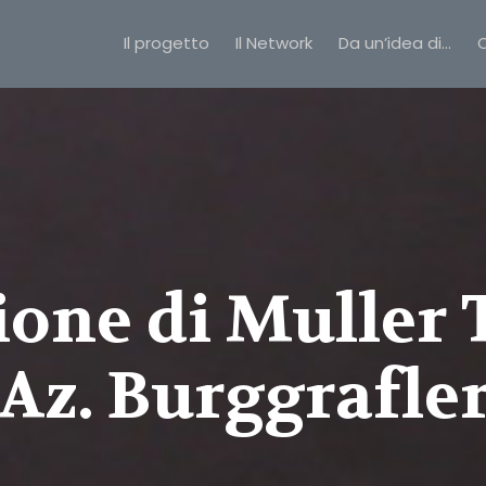
Il progetto
Il Network
Da un’idea di…
C
ione di Muller 
Az. Burggrafle