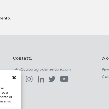
mento.
Contatti
No
info@culturagroalimentare.com
Priv
Coo
 per
enso a
ca
mento di
consenso