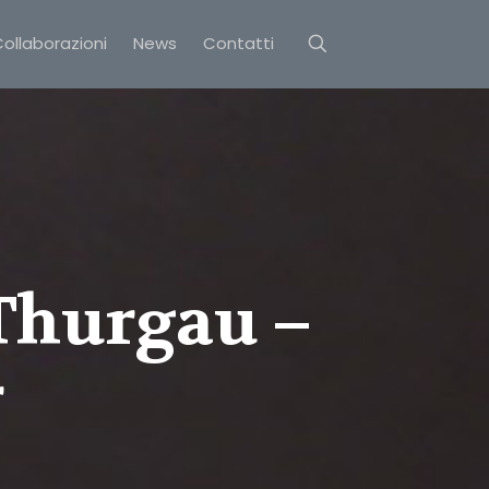
ollaborazioni
News
Contatti
Thurgau –
r