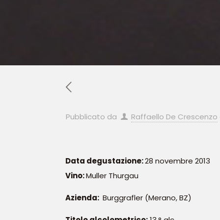
Pubblicato da
Raffaello De Crescenzo
Data degustazione:
28 novembre 2013
Vino:
Muller Thurgau
Azienda:
Burggrafler (Merano, BZ)
Titolo alcolometrico:
13,° alc.