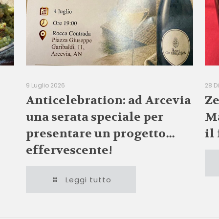
9 Luglio 2026
28 D
Anticelebration: ad Arcevia
Ze
una serata speciale per
Ma
presentare un progetto…
il
effervescente!
Leggi tutto