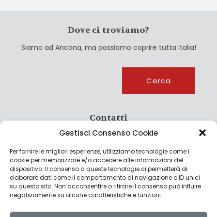
Dove ci troviamo?
Siamo ad Ancona, ma possiamo coprire tutta Italia!
Cerca
Cerca
Contatti
Gestisci Consenso Cookie
info@culturagroalimentare.com
Per fornire le migliori esperienze, utilizziamo tecnologie come i
cookie per memorizzare e/o accedere alle informazioni del
dispositivo. Il consenso a queste tecnologie ci permetterà di
elaborare dati come il comportamento di navigazione o ID unici
Note legali
su questo sito. Non acconsentire o ritirare il consenso può influire
negativamente su alcune caratteristiche e funzioni.
Privacy Policy
Cookie Policy