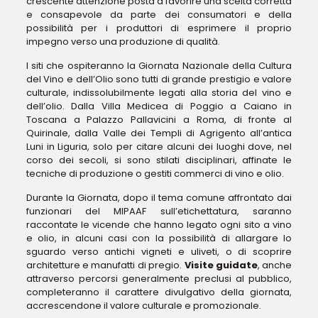
crescente attenzione posta a favorire una scelta corretta
e consapevole da parte dei consumatori e della
possibilità per i produttori di esprimere il proprio
impegno verso una produzione di qualità.
I siti che ospiteranno la Giornata Nazionale della Cultura
del Vino e dell’Olio sono tutti di grande prestigio e valore
culturale, indissolubilmente legati alla storia del vino e
dell’olio. Dalla Villa Medicea di Poggio a Caiano in
Toscana a Palazzo Pallavicini a Roma, di fronte al
Quirinale, dalla Valle dei Templi di Agrigento all’antica
Luni in Liguria, solo per citare alcuni dei luoghi dove, nel
corso dei secoli, si sono stilati disciplinari, affinate le
tecniche di produzione o gestiti commerci di vino e olio.
Durante la Giornata, dopo il tema comune affrontato dai
funzionari del MIPAAF sull’etichettatura, saranno
raccontate le vicende che hanno legato ogni sito a vino
e olio, in alcuni casi con la possibilità di allargare lo
sguardo verso antichi vigneti e uliveti, o di scoprire
architetture e manufatti di pregio.
Visite guidate
, anche
attraverso percorsi generalmente preclusi al pubblico,
completeranno il carattere divulgativo della giornata,
accrescendone il valore culturale e promozionale.