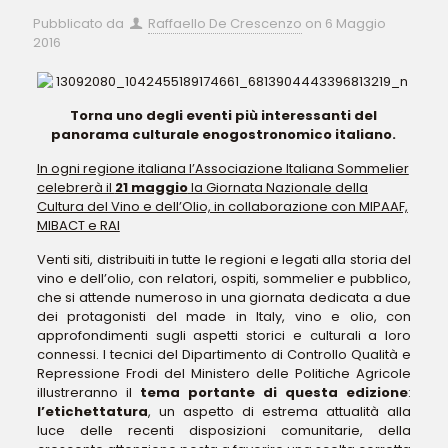
Pubblicato da
Raffaello De Crescenzo
on
6 Maggio
2016
Torna uno degli eventi più interessanti del
panorama culturale enogostronomico italiano.
In ogni regione italiana l’Associazione Italiana Sommelier
celebrerà il
21 maggio
la Giornata Nazionale della
Cultura del Vino e dell’Olio, in collaborazione con MIPAAF,
MIBACT e RAI
Venti siti, distribuiti in tutte le regioni e legati alla storia del
vino e dell’olio, con relatori, ospiti, sommelier e pubblico,
che si attende numeroso in una giornata dedicata a due
dei protagonisti del made in Italy, vino e olio, con
approfondimenti sugli aspetti storici e culturali a loro
connessi. I tecnici del Dipartimento di Controllo Qualità e
Repressione Frodi del Ministero delle Politiche Agricole
illustreranno il
tema portante di questa edizione
:
l’etichettatura
, un aspetto di estrema attualità alla
luce delle recenti disposizioni comunitarie, della