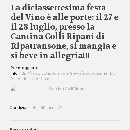
La diciassettesima festa
del Vino è alle porte: il 27 e
il 28 luglio, presso la
Cantina Colli Ripani di
Ripatransone, si mangia e
si beve in allegria!!!
Per maggiorni
info:
http://www.colliripani.com/news/ripatransone-17a-
festa-del-vino-2.html
Condividi
Post correlati