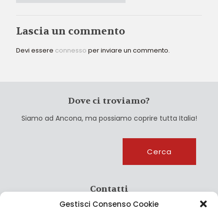
Lascia un commento
Devi essere
connesso
per inviare un commento.
Dove ci troviamo?
Siamo ad Ancona, ma possiamo coprire tutta Italia!
Cerca
Cerca
Contatti
Gestisci Consenso Cookie
info@culturagroalimentare.com