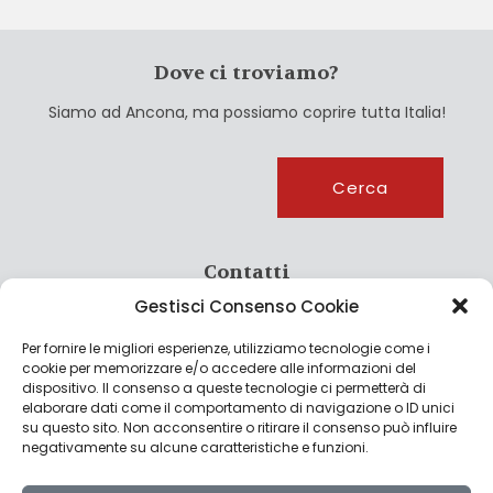
Dove ci troviamo?
Siamo ad Ancona, ma possiamo coprire tutta Italia!
Cerca
Cerca
Contatti
Gestisci Consenso Cookie
info@culturagroalimentare.com
Per fornire le migliori esperienze, utilizziamo tecnologie come i
cookie per memorizzare e/o accedere alle informazioni del
dispositivo. Il consenso a queste tecnologie ci permetterà di
elaborare dati come il comportamento di navigazione o ID unici
Note legali
su questo sito. Non acconsentire o ritirare il consenso può influire
negativamente su alcune caratteristiche e funzioni.
Privacy Policy
Cookie Policy