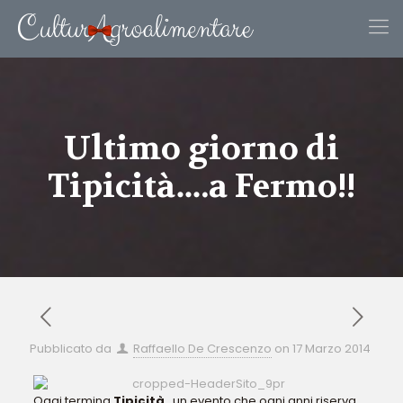
Ultimo giorno di
Tipicità….a Fermo!!
Pubblicato da
Raffaello De Crescenzo
on
17 Marzo 2014
Oggi termina
Tipicità
…un evento che ogni anni riserva