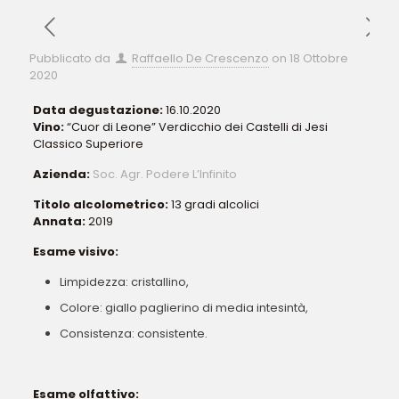
Pubblicato da
Raffaello De Crescenzo
on
18 Ottobre
2020
Data degustazione:
16.10.2020
Vino:
“Cuor di Leone” Verdicchio dei Castelli di Jesi
Classico Superiore
Azienda:
Soc. Agr. Podere L’Infinito
Titolo alcolometrico:
13 gradi alcolici
Annata:
2019
Esame visivo:
Limpidezza: cristallino,
Colore: giallo paglierino di media intesintà,
Consistenza: consistente.
Esame olfattivo: