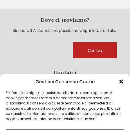
Dove ci troviamo?
Siamo ad Ancona, ma possiamo coprire tutta Italia!
Cerca
Cerca
Contatti
Gestisci Consenso Cookie
info@culturagroalimentare.com
Per fornire le migliori esperienze, utilizziamo tecnologie come i
cookie per memorizzare e/o accedere alle informazioni del
dispositivo. Il consenso a queste tecnologie ci permetterà di
elaborare dati come il comportamento di navigazione o ID unici
Note legali
su questo sito. Non acconsentire o ritirare il consenso può influire
negativamente su alcune caratteristiche e funzioni.
Privacy Policy
Cookie Policy