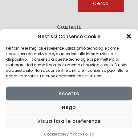
Cerca
Contatti
Gestisci Consenso Cookie
info@culturagroalimentare.com
Per fornire le migliori esperienze, utilizziamo tecnologie come i
cookie per memorizzare e/o accedere alle informazioni del
dispositivo. Il consenso a queste tecnologie ci permetterà di
elaborare dati come il comportamento di navigazione o ID unici
Note legali
su questo sito. Non acconsentire o ritirare il consenso può influire
negativamente su alcune caratteristiche e funzioni.
Privacy Policy
Cookie Policy
Accetta
Nega
Visualizza le preferenze
© 2022 CulturAgroalimentare di Raffaello De Crescenzo - P.IVA
02636290427 | Made with
by
Consolidati
Cookie Policy
Privacy Policy