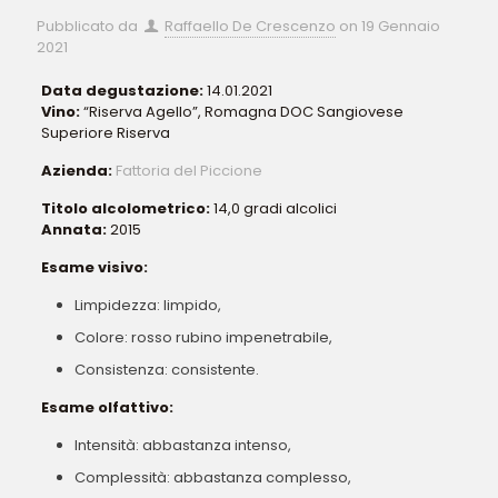
Pubblicato da
Raffaello De Crescenzo
on
19 Gennaio
2021
Data degustazione:
14.01.2021
Vino:
“Riserva Agello”, Romagna DOC Sangiovese
Superiore Riserva
Azienda:
Fattoria del Piccione
Titolo alcolometrico:
14,0 gradi alcolici
Annata:
2015
Esame visivo:
Limpidezza: limpido,
Colore: rosso rubino impenetrabile,
Consistenza: consistente.
Esame olfattivo:
Intensità: abbastanza intenso,
Complessità: abbastanza complesso,