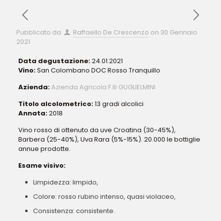
Pubblicato da
Raffaello De Crescenzo
on
30 Gennaio
2021
Data degustazione:
24.01.2021
Vino:
San Colombano DOC Rosso Tranquillo
Azienda:
Azienda Agricola F.lli GUGLIELMINI
Titolo alcolometrico:
13 gradi alcolici
Annata:
2018
Vino rosso di ottenuto da uve Croatina (30-45%),
Barbera (25-40%), Uva Rara (5%-15%). 20.000 le bottiglie
annue prodotte.
Esame visivo:
Limpidezza: limpido,
Colore: rosso rubino intenso, quasi violaceo,
Consistenza: consistente.