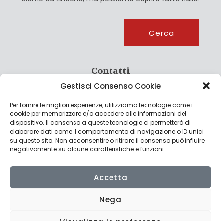
Cerca
Cerca
Contatti
Gestisci Consenso Cookie
info@culturagroalimentare.com
Per fornire le migliori esperienze, utilizziamo tecnologie come i
cookie per memorizzare e/o accedere alle informazioni del
dispositivo. Il consenso a queste tecnologie ci permetterà di
elaborare dati come il comportamento di navigazione o ID unici
Note legali
su questo sito. Non acconsentire o ritirare il consenso può influire
negativamente su alcune caratteristiche e funzioni.
Privacy Policy
Cookie Policy
Accetta
Nega