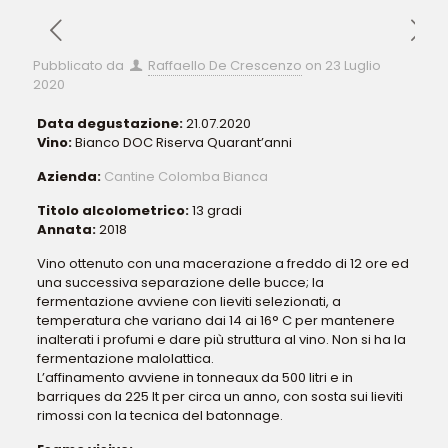
Pubblicato da
Raffaello De Crescenzo
on
23 Luglio
2020
Data degustazione:
21.07.2020
Vino:
Bianco DOC Riserva Quarant’anni
Azienda:
Cantine Colomba Bianca
Titolo alcolometrico:
13 gradi
Annata:
2018
Vino ottenuto con una macerazione a freddo di 12 ore ed
una successiva separazione delle bucce; la
fermentazione avviene con lieviti selezionati, a
temperatura che variano dai 14 ai 16° C per mantenere
inalterati i profumi e dare più struttura al vino. Non si ha la
fermentazione malolattica.
L’affinamento avviene in tonneaux da 500 litri e in
barriques da 225 lt per circa un anno, con sosta sui lieviti
rimossi con la tecnica del batonnage.