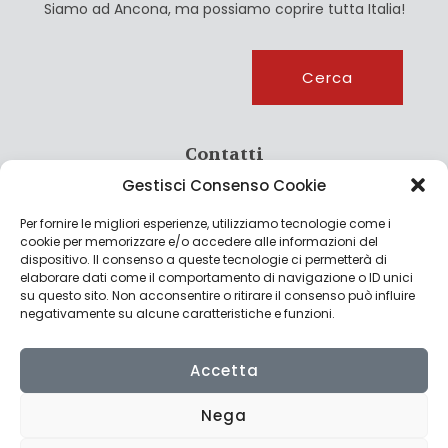
Siamo ad Ancona, ma possiamo coprire tutta Italia!
Cerca
Cerca
Contatti
Gestisci Consenso Cookie
info@culturagroalimentare.com
Per fornire le migliori esperienze, utilizziamo tecnologie come i
cookie per memorizzare e/o accedere alle informazioni del
dispositivo. Il consenso a queste tecnologie ci permetterà di
elaborare dati come il comportamento di navigazione o ID unici
Note legali
su questo sito. Non acconsentire o ritirare il consenso può influire
negativamente su alcune caratteristiche e funzioni.
Privacy Policy
Cookie Policy
Accetta
Nega