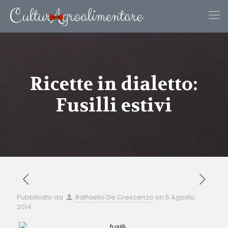
Ricette in dialetto:
Fusilli estivi
Pubblicato da
Raffaello De Crescenzo
on
5 Agosto
2014