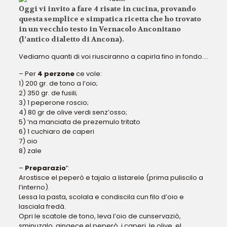
Oggi vi invito a fare
4 risate in cucina
, provando
questa semplice e simpatica ricetta che ho trovato
in un vecchio testo in
Vernacolo Anconitano
(l’antico dialetto di Ancona).
Vediamo quanti di voi riusciranno a capirla fino in fondo….
– Per
4 perzone
ce vole:
1) 200 gr. de tono a l’oio;
2) 350 gr. de fusili;
3) 1 peperone roscio;
4) 80 gr de olive verdi senz’osso;
5) ‘na manciata de prezemulo tritato
6) 1 cuchiaro de caperi
7) oio
8) zale
–
Preparazio’
:
Arostisce el peperò e tajalo a listarele (prima puliscilo a
l’interno).
Lessa la pasta, scolala e condiscila cun filo d’oio e
lasciala fredà.
Opri le scatole de tono, leva l’oio de cunservaziò,
sminuzalo, gingece el peperò, i caperi, le olive, el