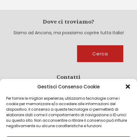
Dove ci troviamo?
Siamo ad Ancona, ma possiamo coprire tutta Italia!
Cerca
Cerca
Contatti
Gestisci Consenso Cookie
info@culturagroalimentare.com
Per fornire le migliori esperienze, utilizziamo tecnologie come i
cookie per memorizzare e/o accedere alle informazioni del
dispositivo. Il consenso a queste tecnologie ci permetterà di
elaborare dati come il comportamento di navigazione o ID unici
Note legali
su questo sito. Non acconsentire o ritirare il consenso può influire
negativamente su alcune caratteristiche e funzioni.
Privacy Policy
Cookie Policy