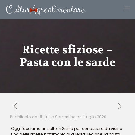
Ricette sfiziose –
Pasta con le sarde
Pubblicato da
Luisa Sorrentino
on
1 Luglio 2020
Oggi facciamo un salto in Sicilia per conoscere da vicino
una delle ricette patrimonio di questa Regione: la pasta