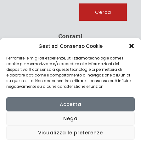
Cerca
Cerca
Contatti
Gestisci Consenso Cookie
info@culturagroalimentare.com
Per fornire le migliori esperienze, utilizziamo tecnologie come i
cookie per memorizzare e/o accedere alle informazioni del
dispositivo. Il consenso a queste tecnologie ci permetterà di
elaborare dati come il comportamento di navigazione o ID unici
Note legali
su questo sito. Non acconsentire o ritirare il consenso può influire
negativamente su alcune caratteristiche e funzioni.
Privacy Policy
Cookie Policy
Accetta
Nega
Visualizza le preferenze
© 2022 CulturAgroalimentare di Raffaello De Crescenzo - P.IVA