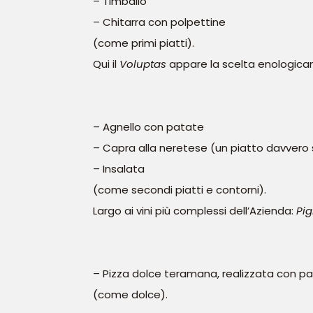
– Timballo
– Chitarra con polpettine
(come primi piatti).
Qui il
Voluptas
appare la scelta enologicam
– Agnello con patate
– Capra alla neretese (un piatto davvero 
– Insalata
(come secondi piatti e contorni).
Largo ai vini più complessi dell’Azienda:
Pig
– Pizza dolce teramana, realizzata con pa
(come dolce).