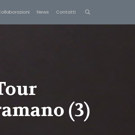
ollaborazioni
News
Contatti
 Tour
ramano (3)