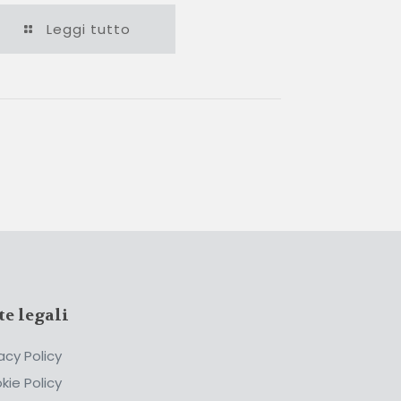
Leggi tutto
te legali
acy Policy
kie Policy