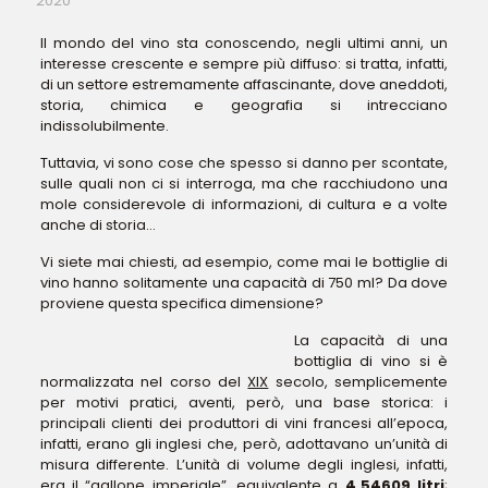
2020
Il mondo del vino sta conoscendo, negli ultimi anni, un
interesse crescente e sempre più diffuso: si tratta, infatti,
di un settore estremamente affascinante, dove aneddoti,
storia, chimica e geografia si intrecciano
indissolubilmente.
Tuttavia, vi sono cose che spesso si danno per scontate,
sulle quali non ci si interroga, ma che racchiudono una
mole considerevole di informazioni, di cultura e a volte
anche di storia…
Vi siete mai chiesti, ad esempio, come mai le bottiglie di
vino hanno solitamente una capacità di 750 ml? Da dove
proviene questa specifica dimensione?
La capacità di una
bottiglia di vino si è
normalizzata nel corso del
XIX
secolo, semplicemente
per motivi pratici, aventi, però, una base storica: i
principali clienti dei produttori di vini francesi all’epoca,
infatti, erano gli inglesi che, però, adottavano un’unità di
misura differente. L’unità di volume degli inglesi, infatti,
era il “gallone imperiale”, equivalente a
4,54609 litri
;