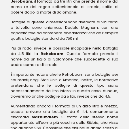
Jeroboam
, il formato da tre litri che prende il nome dal
primo re del regno settentrionale di Israele, salito al
potere dopo la morte di Salomone.
Bottiglie di queste dimensioni sono riservate ai vini fermi
e talvolta sono chiamate Double Magnum, con una
capacità tale da contenere abbastanza vino da riempire
quattro bottiglie standard da 750 ml.
Più di rado, invece, è possibile incappare nella bottiglia
da 4,5 litri: la
Rehoboam
. Questo formato prende il
nome da un figlio di Salomone che succedette a suo
padre come re di Israele.
È importante notare che le Rehoboam sono bottiglie per
spumanti; negli Stati Uniti d’America, inoltre, le normative
pretendono che le bottiglie di questo tipo siano
necessariamente da litro intero: in questo caso, dunque,
troveremo anche bottiglie da 5 litri, invece che da 4,5.
Aumentando ancora il formato di un altro litro e mezzo,
eccoci arrivare alla bottiglia da 6 litri, comunemente
chiamata
Mathuzalem
. Si tratta dello stesso nome
appartenuto all’uomo più vecchio della Bibbia, che visse
fino all’anno 969. È possibile che chiunque abbia scelto di