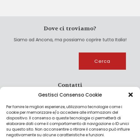
Dove ci troviamo?
Siamo ad Ancona, ma possiamo coprire tutta Italia!
Cerca
Cerca
Contatti
Gestisci Consenso Cookie
info@culturagroalimentare.com
Per fornire le migliori esperienze, utilizziamo tecnologie come i
cookie per memorizzare e/o accedere alle informazioni del
dispositivo. Il consenso a queste tecnologie ci permetterà di
elaborare dati come il comportamento di navigazione o ID unici
Note legali
su questo sito. Non acconsentire o ritirare il consenso può influire
negativamente su alcune caratteristiche e funzioni.
Privacy Policy