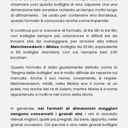
chiamare così questa bottiglia di vino sapesse che una
dimensione tale avrebbe richiesto un tempo molto lungo
di affinamento… Se usato per contenere vino Bordeaux,
questo formato è conosciuto anche come Imperiale.
Si continua poi a crescere di formato, di tre litri in tre litri,
con bottiglie sempre più voluminose e difficili sia da
trovare che da maneggiare, per arrivare alla mitica
Melchiesedech
o
Midas
, bottiglia da 30 litri, equivalente
a 60 bottiglie standard, con cui riempire ben 240
bicchieri.
Questo formato è stato giustamente definito come la
“Regina delle bottiglie” ed è molto difficile da reperire sul
mercato. Anche il suo nome, ovviamente, è regale:
Melchiesedech, infatti, nella Bibbia era il nome di un
prete, ma anche del re di Salem, mentre Midas è il nome
appartenuto a molti re nel corso della storia.
In generale,
nei formati di dimensioni maggiori
vengono conservati i grandi vini
, i vini in assoluto
ritenuti migliori, quelli più pregiati, da bere, appunto, nelle
grandi occasioni. Ciò perchè il vino nelle grandi bottiglie