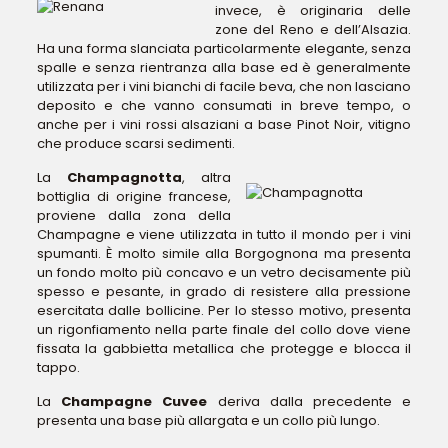
invece, è originaria delle
zone del Reno e dell’Alsazia.
Ha una forma slanciata particolarmente elegante, senza
spalle e senza rientranza alla base ed è generalmente
utilizzata per i vini bianchi di facile beva, che non lasciano
deposito e che vanno consumati in breve tempo, o
anche per i vini rossi alsaziani a base Pinot Noir, vitigno
che produce scarsi sedimenti.
La
Champagnotta
, altra
bottiglia di origine francese,
proviene dalla zona della
Champagne e viene utilizzata in tutto il mondo per i vini
spumanti. È molto simile alla Borgognona ma presenta
un fondo molto più concavo e un vetro decisamente più
spesso e pesante, in grado di resistere alla pressione
esercitata dalle bollicine. Per lo stesso motivo, presenta
un rigonfiamento nella parte finale del collo dove viene
fissata la gabbietta metallica che protegge e blocca il
tappo.
La
Champagne Cuvee
deriva dalla precedente e
presenta una base più allargata e un collo più lungo.