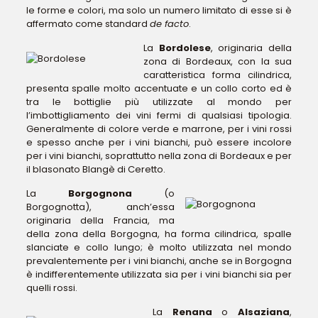
le forme e colori, ma solo un numero limitato di esse si è
affermato come standard
de facto
.
La
Bordolese
, originaria della
zona di Bordeaux, con la sua
caratteristica forma cilindrica,
presenta spalle molto accentuate e un collo corto ed è
tra le bottiglie più utilizzate al mondo per
l’imbottigliamento dei vini fermi di qualsiasi tipologia.
Generalmente di colore verde e marrone, per i vini rossi
e spesso anche per i vini bianchi, può essere incolore
per i vini bianchi, soprattutto nella zona di Bordeaux e per
il blasonato Blangè di Ceretto.
La
Borgognona
(o
Borgognotta), anch’essa
originaria della Francia, ma
della zona della Borgogna, ha forma cilindrica, spalle
slanciate e collo lungo; è molto utilizzata nel mondo
prevalentemente per i vini bianchi, anche se in Borgogna
è indifferentemente utilizzata sia per i vini bianchi sia per
quelli rossi.
La
Renana
o
Alsaziana
,