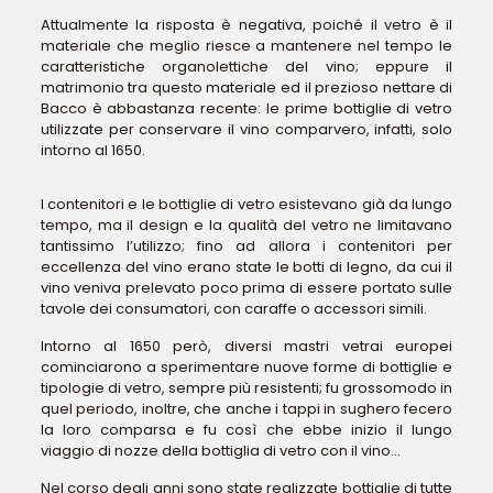
Attualmente la risposta è negativa, poiché il vetro è il
materiale che meglio riesce a mantenere nel tempo le
caratteristiche organolettiche del vino; eppure il
matrimonio tra questo materiale ed il prezioso nettare di
Bacco è abbastanza recente: le prime bottiglie di vetro
utilizzate per conservare il vino comparvero, infatti, solo
intorno al 1650.
I contenitori e le bottiglie di vetro esistevano già da lungo
tempo, ma il design e la qualità del vetro ne limitavano
tantissimo l’utilizzo; fino ad allora i contenitori per
eccellenza del vino erano state le botti di legno, da cui il
vino veniva prelevato poco prima di essere portato sulle
tavole dei consumatori, con caraffe o accessori simili.
Intorno al 1650 però, diversi mastri vetrai europei
cominciarono a sperimentare nuove forme di bottiglie e
tipologie di vetro, sempre più resistenti; fu grossomodo in
quel periodo, inoltre, che anche i tappi in sughero fecero
la loro comparsa e fu così che ebbe inizio il lungo
viaggio di nozze della bottiglia di vetro con il vino…
Nel corso degli anni sono state realizzate bottiglie di tutte