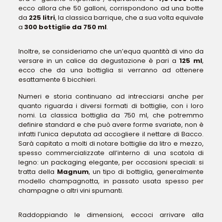
ecco allora che 50 galloni, corrispondono ad una botte
da
225 litri
, la classica barrique, che a sua volta equivale
a
300 bottiglie da 750 ml
.
Inoltre, se consideriamo che un’equa quantità di vino da
versare in un calice da degustazione è pari a
125 ml
,
ecco che da una bottiglia si verranno ad ottenere
esattamente 6 bicchieri.
Numeri e storia continuano ad intrecciarsi anche per
quanto riguarda i diversi formati di bottiglie, con i loro
nomi. La classica bottiglia da 750 ml, che potremmo
definire standard e che può avere forme svariate, non è
infatti l’unica deputata ad accogliere il nettare di Bacco.
Sarà capitato a molti di notare bottiglie da litro e mezzo,
spesso commercializzate all’interno di una scatola di
legno: un packaging elegante, per occasioni speciali: si
tratta della
Magnum
, un tipo di bottiglia, generalmente
modello champagnotta, in passato usata spesso per
champagne o altri vini spumanti.
Raddoppiando le dimensioni, eccoci arrivare alla