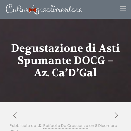
Degustazione di Asti
Spumante DOCG –
Az. Ca’D’Gal
Pubblicato da
Raffaello De Crescenzo
on
8 Dicembre