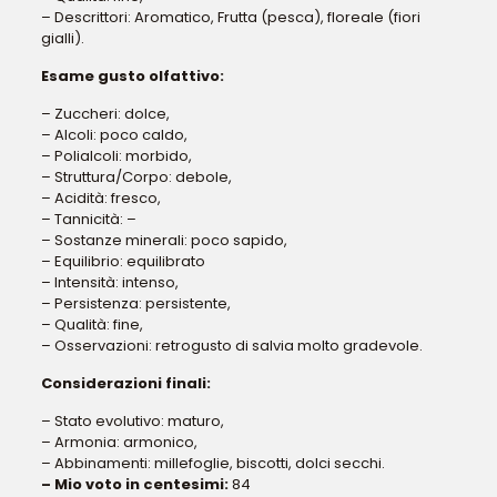
– Descrittori: Aromatico, Frutta (pesca), floreale (fiori
gialli).
Esame gusto olfattivo:
– Zuccheri: dolce,
– Alcoli: poco caldo,
– Polialcoli: morbido,
– Struttura/Corpo: debole,
– Acidità: fresco,
– Tannicità: –
– Sostanze minerali: poco sapido,
– Equilibrio: equilibrato
– Intensità: intenso,
– Persistenza: persistente,
– Qualità: fine,
– Osservazioni: retrogusto di salvia molto gradevole.
Considerazioni finali:
– Stato evolutivo: maturo,
– Armonia: armonico,
– Abbinamenti: millefoglie, biscotti, dolci secchi.
– Mio voto in centesimi:
84