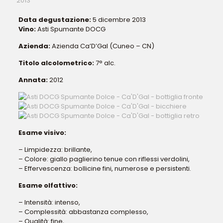
2013
Data degustazione:
5 dicembre 2013
Vino:
Asti Spumante DOCG
Azienda:
Azienda Ca’D’Gal (Cuneo – CN)
Titolo alcolometrico:
7° alc.
Annata:
2012
Esame visivo:
– Limpidezza: brillante,
– Colore: giallo paglierino tenue con riflessi verdolini,
– Effervescenza: bollicine fini, numerose e persistenti.
Esame olfattivo:
– Intensità: intenso,
– Complessità: abbastanza complesso,
– Qualità: fine,