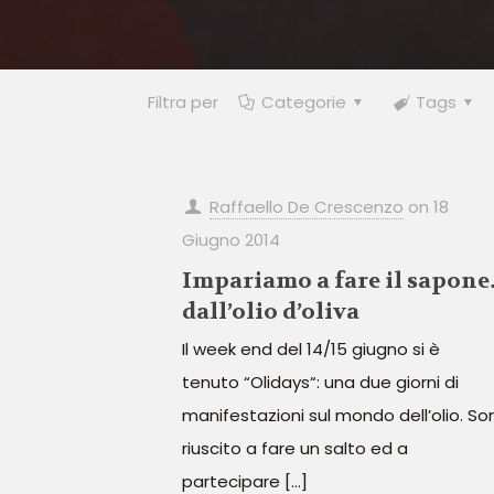
Filtra per
Categorie
Tags
Raffaello De Crescenzo
on
18
Giugno 2014
Impariamo a fare il sapon
dall’olio d’oliva
Il week end del 14/15 giugno si è
tenuto “Olidays“: una due giorni di
manifestazioni sul mondo dell’olio. So
riuscito a fare un salto ed a
partecipare
[…]