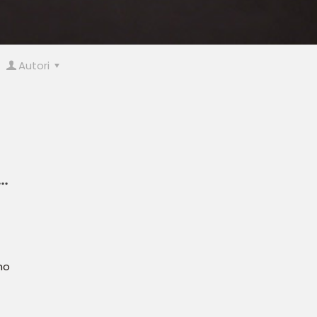
Autori
e…
no