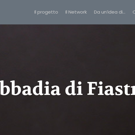
Il progetto
Il Network
Da un’idea di…
C
bbadia di Fiast