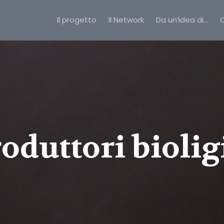
Il progetto
Il Network
Da un’idea di…
C
oduttori biolig