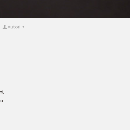
Autori
ni,
 a