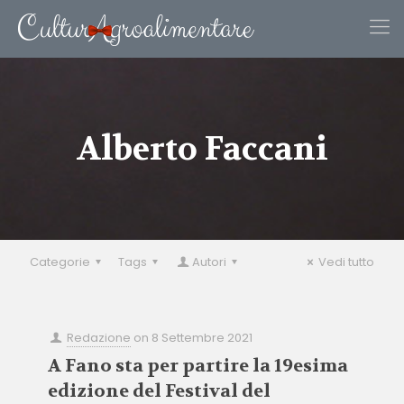
Alberto Faccani
Categorie
Tags
Autori
Vedi tutto
Redazione
on
8 Settembre 2021
A Fano sta per partire la 19esima
edizione del Festival del