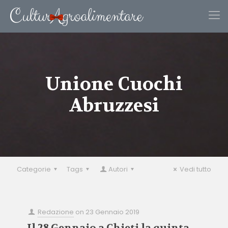
Unione Cuochi
Abruzzesi
Categorie
Tags
Autori
Vedi tutto
Redazione
on
23 Gennaio 2019
Il 28 Gennaio a Chieti la quinta