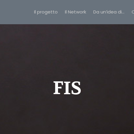
Il progetto
Il Network
Da un’idea di…
C
FIS