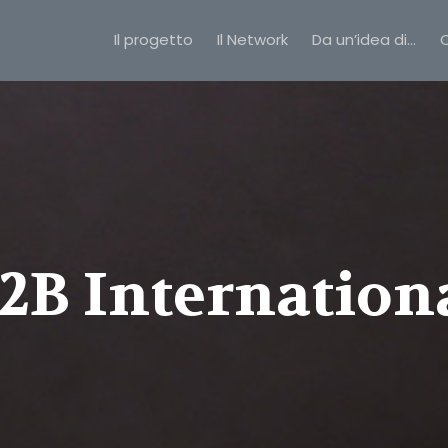
Il progetto
Il Network
Da un’idea di…
C
2B Internation