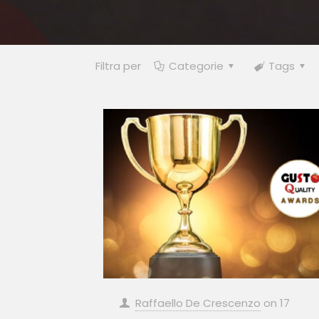
Filtra per
Categorie
Tags
Raffaello De Crescenzo
on
17